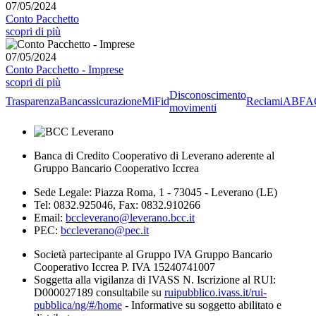
07/05/2024
Conto Pacchetto
scopri di più
07/05/2024
Conto Pacchetto - Imprese
scopri di più
Disconoscimento
Trasparenza
Bancassicurazione
MiFid
Reclami
ABF
A
movimenti
Banca di Credito Cooperativo di Leverano aderente al
Gruppo Bancario Cooperativo Iccrea
Sede Legale: Piazza Roma, 1 - 73045 - Leverano (LE)
Tel: 0832.925046, Fax: 0832.910266
Email:
bccleverano@leverano.bcc.it
PEC:
bccleverano@pec.it
Società partecipante al Gruppo IVA Gruppo Bancario
Cooperativo Iccrea P. IVA 15240741007
Soggetta alla vigilanza di IVASS N. Iscrizione al RUI:
D000027189 consultabile su
ruipubblico.ivass.it/rui-
pubblica/ng/#/home
- Informative su soggetto abilitato e