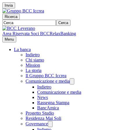
Invia
Ricerca
Cerca
Area Riservata Soci BCC
RelaxBanking
Menu
La banca
Indietro
Chi siamo
Mission
La storia
Il Gruppo BCC Iccrea
Comunicazione e media
Indietro
Comunicazione e media
News
Rassegna Stampa
BancAmica
Progetto Studio
Residenza Mai Soli
Governance
Indietro