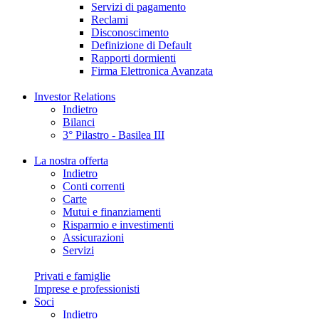
Servizi di pagamento
Reclami
Disconoscimento
Definizione di Default
Rapporti dormienti
Firma Elettronica Avanzata
Investor Relations
Indietro
Bilanci
3° Pilastro - Basilea III
La nostra offerta
Indietro
Conti correnti
Carte
Mutui e finanziamenti
Risparmio e investimenti
Assicurazioni
Servizi
Privati e famiglie
Imprese e professionisti
Soci
Indietro