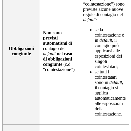
“cointestazione”) sono
previste alcune nuove
regole di contagio del
default
:
se la
Non sono
cointestazione è
previsti
in
default
, il
automatismi
di
contagio può
Obbligazioni
contagio del
applicarsi alle
congiunte
default
nel caso
esposizioni dei
di obbligazioni
singoli
congiunte
(c.d.
cointestatari;
“cointestazione”)
se tutti i
cointestatari
sono in
default
,
il contagio si
applica
automaticamente
alle esposizioni
della
cointestazione.