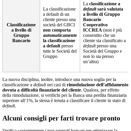
La
classificazione a
La classificazione
default
sarà valutata
a default di un
a livello di Gruppo
cliente presso una
Bancario
Classificazione
società del GBCI
Cooperativo
a livello di
non comporta
ICCREA
(non è più
Gruppo
automaticamente
consentito che un
Bancario
la classificazione
cliente sia classificato a
a default
presso
default
presso una
tutte le Società del
Società del Gruppo e
Gruppo
non lo sia presso
un’altra)
La nuova disciplina, inoltre, introduce una nuova soglia per la
classificazione a
default
nei casi di
rimodulazione dell’affidamento
dovuta a difficoltà finanziarie del cliente
. Qualora, per effetto
della rimodulazione, si verifichi per la Banca una perdita finanziaria
superiore all’1%, la stessa è tenuta a classificare il cliente in stato di
default
.
Alcuni consigli per farti trovare pronto
Verifica costantemente i tuoi rapporti bancari per ottimizzare la