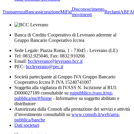
Disconoscimento
Trasparenza
Bancassicurazione
MiFid
Reclami
ABF
A
movimenti
Banca di Credito Cooperativo di Leverano aderente al
Gruppo Bancario Cooperativo Iccrea
Sede Legale: Piazza Roma, 1 - 73045 - Leverano (LE)
Tel: 0832.925046, Fax: 0832.910266
Email:
bccleverano@leverano.bcc.it
PEC:
bccleverano@pec.it
Società partecipante al Gruppo IVA Gruppo Bancario
Cooperativo Iccrea P. IVA 15240741007
Soggetta alla vigilanza di IVASS N. Iscrizione al RUI:
D000027189 consultabile su
ruipubblico.ivass.it/rui-
pubblica/ng/#/home
- Informative su soggetto abilitato e
distributore
Autorizzata dalla Consob alla prestazione dei servizi e attività
d’investimento consultabili su
www.consob.it/web/area-
pubblica/banche
Dati societari