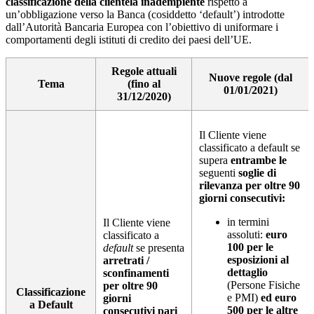
classificazione della clientela inadempiente
rispetto a
un’obbligazione verso la Banca (cosiddetto ‘default’) introdotte
dall’Autorità Bancaria Europea con l’obiettivo di uniformare i
comportamenti degli istituti di credito dei paesi dell’UE.
Regole attuali
Nuove regole (dal
Tema
(fino al
01/01/2021)
31/12/2020)
Il Cliente viene
classificato a default se
supera
entrambe le
seguenti
soglie di
rilevanza per oltre 90
giorni consecutivi:
in termini
Il Cliente viene
assoluti:
euro
classificato a
100 per le
default
se presenta
esposizioni al
arretrati /
dettaglio
sconfinamenti
(Persone Fisiche
per oltre 90
Classificazione
e PMI)
ed euro
giorni
a Default
500 per le altre
consecutivi pari