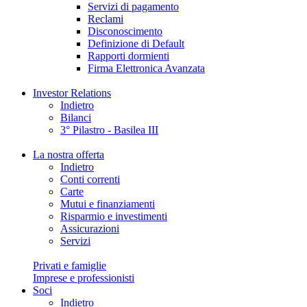
Servizi di pagamento
Reclami
Disconoscimento
Definizione di Default
Rapporti dormienti
Firma Elettronica Avanzata
Investor Relations
Indietro
Bilanci
3° Pilastro - Basilea III
La nostra offerta
Indietro
Conti correnti
Carte
Mutui e finanziamenti
Risparmio e investimenti
Assicurazioni
Servizi
Privati e famiglie
Imprese e professionisti
Soci
Indietro