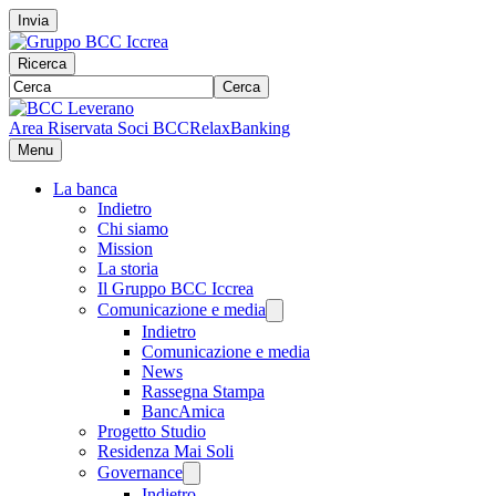
Invia
Ricerca
Cerca
Area Riservata Soci BCC
RelaxBanking
Menu
La banca
Indietro
Chi siamo
Mission
La storia
Il Gruppo BCC Iccrea
Comunicazione e media
Indietro
Comunicazione e media
News
Rassegna Stampa
BancAmica
Progetto Studio
Residenza Mai Soli
Governance
Indietro