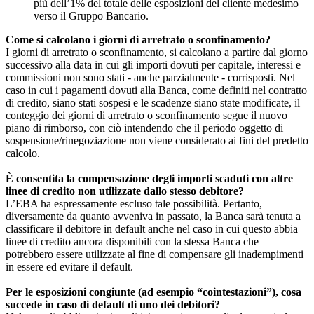
più dell’1% del totale delle esposizioni del cliente medesimo
verso il Gruppo Bancario.
Come si calcolano i giorni di arretrato o sconfinamento?
I giorni di arretrato o sconfinamento, si calcolano a partire dal giorno
successivo alla data in cui gli importi dovuti per capitale, interessi e
commissioni non sono stati - anche parzialmente - corrisposti. Nel
caso in cui i pagamenti dovuti alla Banca, come definiti nel contratto
di credito, siano stati sospesi e le scadenze siano state modificate, il
conteggio dei giorni di arretrato o sconfinamento segue il nuovo
piano di rimborso, con ciò intendendo che il periodo oggetto di
sospensione/rinegoziazione non viene considerato ai fini del predetto
calcolo.
È consentita la compensazione degli importi scaduti con altre
linee di credito non utilizzate dallo stesso debitore?
L’EBA ha espressamente escluso tale possibilità. Pertanto,
diversamente da quanto avveniva in passato, la Banca sarà tenuta a
classificare il debitore in default anche nel caso in cui questo abbia
linee di credito ancora disponibili con la stessa Banca che
potrebbero essere utilizzate al fine di compensare gli inadempimenti
in essere ed evitare il default.
Per le esposizioni congiunte (ad esempio “cointestazioni”), cosa
succede in caso di default di uno dei debitori?