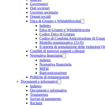
Governance
Dati societari
Governo societario
Organi sociali
Etica di Gruppo e Whistleblowing
Indietro
Etica di Gruppo e Whistleblowing
Codice Etico di Gruppo
Codice di Condotta Anticorruzione di Grup
Modello organizzativo 231/01
Il sistema di segnalazione delle violazioni 
Conflitti di interessi soggetti collegati
Normativa finanziaria
Indietro
Normativa finanziaria
MiFid
Bancassicurazione
Politiche di remunerazione
Documenti e informative
Indietro
Documenti e informative
Trasparenza
Servizi di pagamento
Reclami