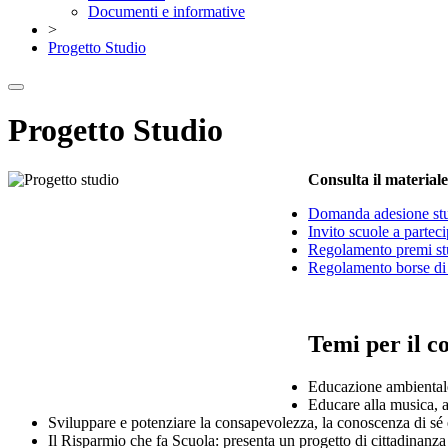
Documenti e informative
>
Progetto Studio
Progetto Studio
Consulta il materiale
Domanda adesione stu
Invito scuole a partec
Regolamento premi stu
Regolamento borse di 
Temi per il c
Educazione ambientale 
Educare alla musica, al
Sviluppare e potenziare la consapevolezza, la conoscenza di sé e 
Il Risparmio che fa Scuola: presenta un progetto di cittadinanz