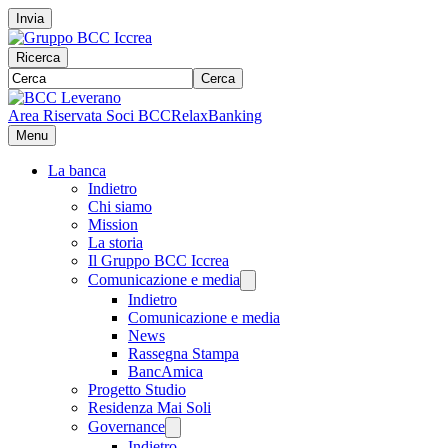
Invia
Ricerca
Cerca
Area Riservata Soci BCC
RelaxBanking
Menu
La banca
Indietro
Chi siamo
Mission
La storia
Il Gruppo BCC Iccrea
Comunicazione e media
Indietro
Comunicazione e media
News
Rassegna Stampa
BancAmica
Progetto Studio
Residenza Mai Soli
Governance
Indietro