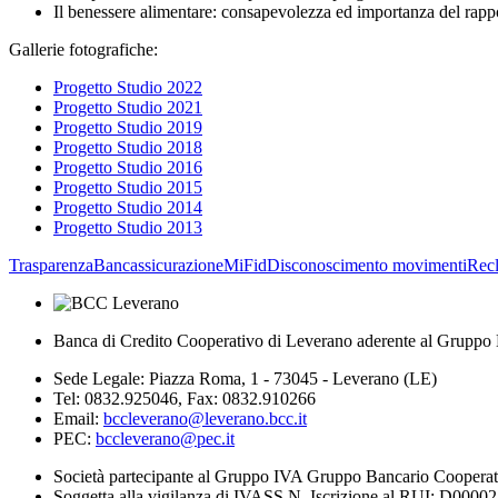
Il benessere alimentare: consapevolezza ed importanza del rappor
Gallerie fotografiche:
Progetto Studio 2022
Progetto Studio 2021
Progetto Studio 2019
Progetto Studio 2018
Progetto Studio 2016
Progetto Studio 2015
Progetto Studio 2014
Progetto Studio 2013
Trasparenza
Bancassicurazione
MiFid
Disconoscimento movimenti
Rec
Banca di Credito Cooperativo di Leverano aderente al Gruppo 
Sede Legale: Piazza Roma, 1 - 73045 - Leverano (LE)
Tel: 0832.925046, Fax: 0832.910266
Email:
bccleverano@leverano.bcc.it
PEC:
bccleverano@pec.it
Società partecipante al Gruppo IVA Gruppo Bancario Coopera
Soggetta alla vigilanza di IVASS N. Iscrizione al RUI: D0000