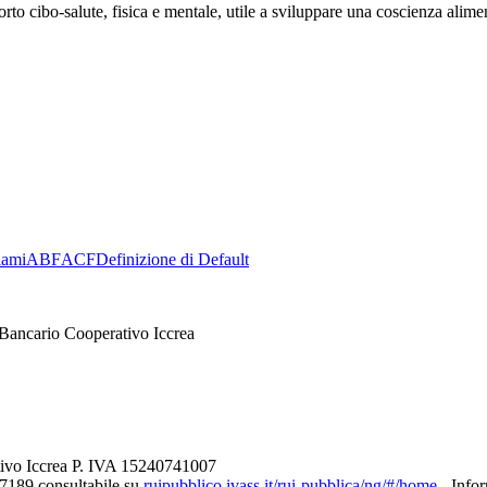
to cibo-salute, fisica e mentale, utile a sviluppare una coscienza alimen
lami
ABF
ACF
Definizione di Default
Bancario Cooperativo Iccrea
tivo Iccrea P. IVA 15240741007
27189 consultabile su
ruipubblico.ivass.it/rui-pubblica/ng/#/home
- Infor