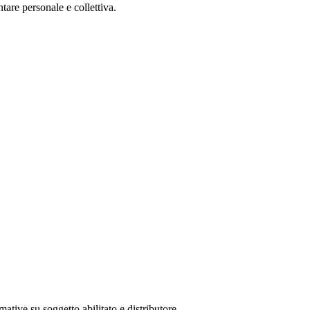
tare personale e collettiva.
mative su soggetto abilitato e distributore