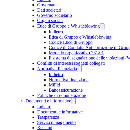
Governance
Dati societari
Governo societario
Organi sociali
Etica di Gruppo e Whistleblowing
Indietro
Etica di Gruppo e Whistleblowing
Codice Etico di Gruppo
Codice di Condotta Anticorruzione di Grup
Modello organizzativo 231/01
Il sistema di segnalazione delle violazioni 
Conflitti di interessi soggetti collegati
Normativa finanziaria
Indietro
Normativa finanziaria
MiFid
Bancassicurazione
Politiche di remunerazione
Documenti e informative
Indietro
Documenti e informative
Trasparenza
Servizi di pagamento
Reclami