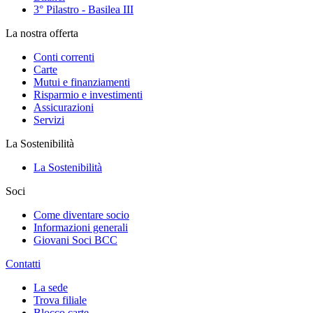
3° Pilastro - Basilea III
La nostra offerta
Conti correnti
Carte
Mutui e finanziamenti
Risparmio e investimenti
Assicurazioni
Servizi
La Sostenibilità
La Sostenibilità
Soci
Come diventare socio
Informazioni generali
Giovani Soci BCC
Contatti
La sede
Trova filiale
Blocco carte