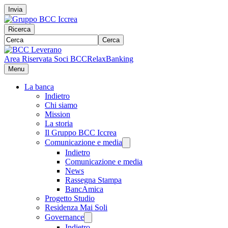
Invia
Ricerca
Cerca
Area Riservata Soci BCC
RelaxBanking
Menu
La banca
Indietro
Chi siamo
Mission
La storia
Il Gruppo BCC Iccrea
Comunicazione e media
Indietro
Comunicazione e media
News
Rassegna Stampa
BancAmica
Progetto Studio
Residenza Mai Soli
Governance
Indietro