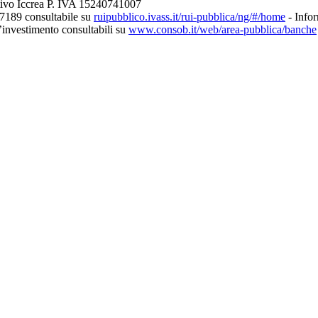
tivo Iccrea P. IVA 15240741007
27189 consultabile su
ruipubblico.ivass.it/rui-pubblica/ng/#/home
- Infor
d’investimento consultabili su
www.consob.it/web/area-pubblica/banche