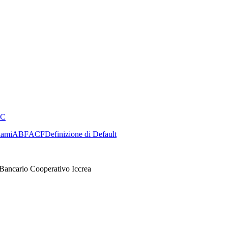
CC
lami
ABF
ACF
Definizione di Default
Bancario Cooperativo Iccrea