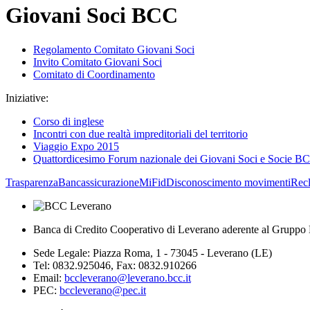
Giovani Soci BCC
Regolamento Comitato Giovani Soci
Invito Comitato Giovani Soci
Comitato di Coordinamento
Iniziative:
Corso di inglese
Incontri con due realtà impreditoriali del territorio
Viaggio Expo 2015
Quattordicesimo Forum nazionale dei Giovani Soci e Socie B
Trasparenza
Bancassicurazione
MiFid
Disconoscimento movimenti
Rec
Banca di Credito Cooperativo di Leverano aderente al Gruppo 
Sede Legale: Piazza Roma, 1 - 73045 - Leverano (LE)
Tel: 0832.925046, Fax: 0832.910266
Email:
bccleverano@leverano.bcc.it
PEC:
bccleverano@pec.it