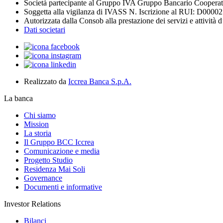
Società partecipante al Gruppo IVA Gruppo Bancario Coopera
Soggetta alla vigilanza di IVASS N. Iscrizione al RUI: D0000
Autorizzata dalla Consob alla prestazione dei servizi e attività 
Dati societari
Realizzato da
Iccrea Banca S.p.A.
La banca
Chi siamo
Mission
La storia
Il Gruppo BCC Iccrea
Comunicazione e media
Progetto Studio
Residenza Mai Soli
Governance
Documenti e informative
Investor Relations
Bilanci