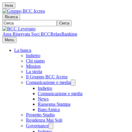
Invia
Ricerca
Cerca
Area Riservata Soci BCC
RelaxBanking
Menu
La banca
Indietro
Chi siamo
Mission
La storia
Il Gruppo BCC Iccrea
Comunicazione e media
Indietro
Comunicazione e media
News
Rassegna Stampa
BancAmica
Progetto Studio
Residenza Mai Soli
Governance
Indietro