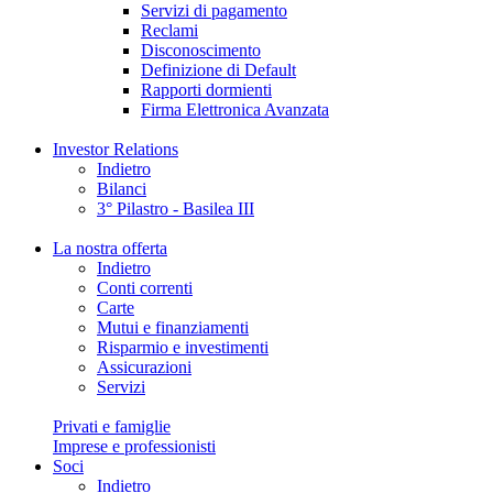
Servizi di pagamento
Reclami
Disconoscimento
Definizione di Default
Rapporti dormienti
Firma Elettronica Avanzata
Investor Relations
Indietro
Bilanci
3° Pilastro - Basilea III
La nostra offerta
Indietro
Conti correnti
Carte
Mutui e finanziamenti
Risparmio e investimenti
Assicurazioni
Servizi
Privati e famiglie
Imprese e professionisti
Soci
Indietro