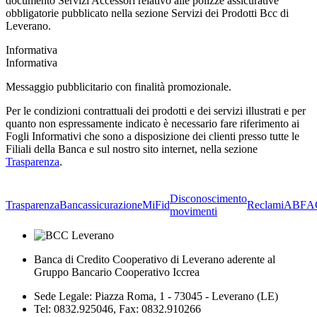
documento Servizi Accessori relativo alle polizze assicurative
obbligatorie pubblicato nella sezione Servizi dei Prodotti Bcc di
Leverano.
Informativa
Informativa
Messaggio pubblicitario con finalità promozionale.
Per le condizioni contrattuali dei prodotti e dei servizi illustrati e per
quanto non espressamente indicato è necessario fare riferimento ai
Fogli Informativi che sono a disposizione dei clienti presso tutte le
Filiali della Banca e sul nostro sito internet, nella sezione
Trasparenza
.
Disconoscimento
Trasparenza
Bancassicurazione
MiFid
Reclami
ABF
A
movimenti
Banca di Credito Cooperativo di Leverano aderente al
Gruppo Bancario Cooperativo Iccrea
Sede Legale: Piazza Roma, 1 - 73045 - Leverano (LE)
Tel: 0832.925046, Fax: 0832.910266