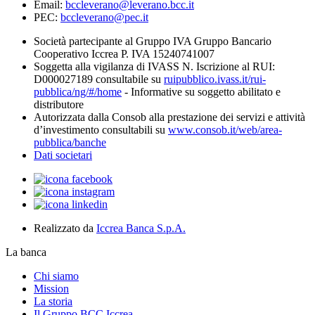
Email:
bccleverano@leverano.bcc.it
PEC:
bccleverano@pec.it
Società partecipante al Gruppo IVA Gruppo Bancario
Cooperativo Iccrea P. IVA 15240741007
Soggetta alla vigilanza di IVASS N. Iscrizione al RUI:
D000027189 consultabile su
ruipubblico.ivass.it/rui-
pubblica/ng/#/home
- Informative su soggetto abilitato e
distributore
Autorizzata dalla Consob alla prestazione dei servizi e attività
d’investimento consultabili su
www.consob.it/web/area-
pubblica/banche
Dati societari
Realizzato da
Iccrea Banca S.p.A.
La banca
Chi siamo
Mission
La storia
Il Gruppo BCC Iccrea