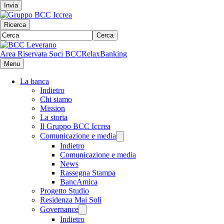
Invia
Ricerca
Cerca
Area Riservata Soci BCC
RelaxBanking
Menu
La banca
Indietro
Chi siamo
Mission
La storia
Il Gruppo BCC Iccrea
Comunicazione e media
Indietro
Comunicazione e media
News
Rassegna Stampa
BancAmica
Progetto Studio
Residenza Mai Soli
Governance
Indietro