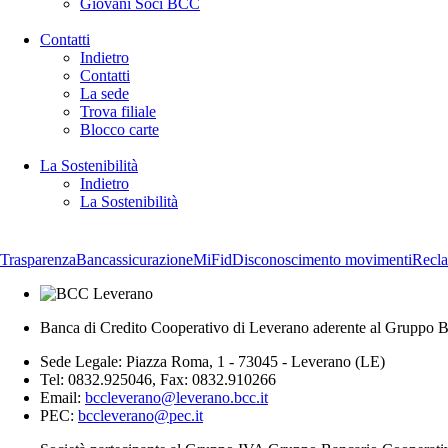
Giovani Soci BCC
Contatti
Indietro
Contatti
La sede
Trova filiale
Blocco carte
La Sostenibilità
Indietro
La Sostenibilità
Trasparenza
Bancassicurazione
MiFid
Disconoscimento movimenti
Recl
Banca di Credito Cooperativo di Leverano aderente al Gruppo B
Sede Legale: Piazza Roma, 1 - 73045 - Leverano (LE)
Tel: 0832.925046, Fax: 0832.910266
Email:
bccleverano@leverano.bcc.it
PEC:
bccleverano@pec.it