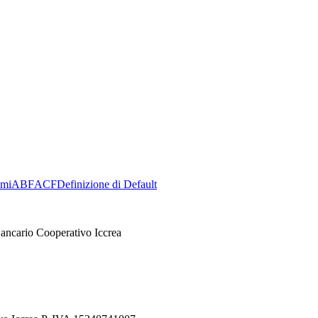
ami
ABF
ACF
Definizione di Default
ancario Cooperativo Iccrea