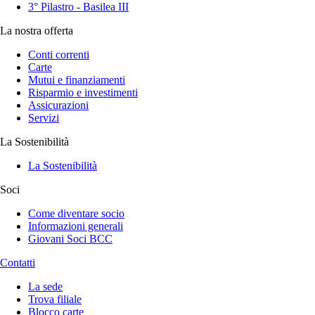
3° Pilastro - Basilea III
La nostra offerta
Conti correnti
Carte
Mutui e finanziamenti
Risparmio e investimenti
Assicurazioni
Servizi
La Sostenibilità
La Sostenibilità
Soci
Come diventare socio
Informazioni generali
Giovani Soci BCC
Contatti
La sede
Trova filiale
Blocco carte