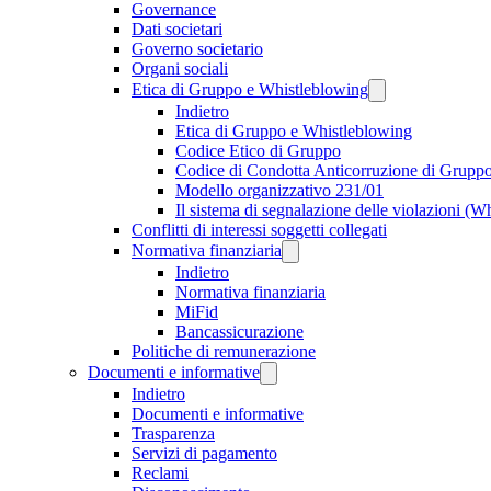
Governance
Dati societari
Governo societario
Organi sociali
Etica di Gruppo e Whistleblowing
Indietro
Etica di Gruppo e Whistleblowing
Codice Etico di Gruppo
Codice di Condotta Anticorruzione di Grupp
Modello organizzativo 231/01
Il sistema di segnalazione delle violazioni (W
Conflitti di interessi soggetti collegati
Normativa finanziaria
Indietro
Normativa finanziaria
MiFid
Bancassicurazione
Politiche di remunerazione
Documenti e informative
Indietro
Documenti e informative
Trasparenza
Servizi di pagamento
Reclami