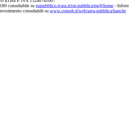
ivo Iccrea P. IVA 15240741007
189 consultabile su
ruipubblico.ivass.it/rui-pubblica/ng/#/home
- Inform
’investimento consultabili su
www.consob.it/web/area-pubblica/banche