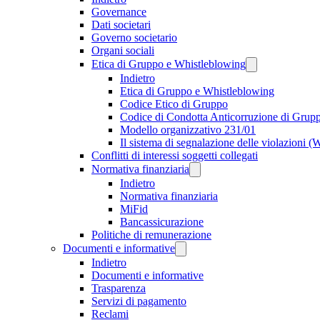
Governance
Dati societari
Governo societario
Organi sociali
Etica di Gruppo e Whistleblowing
Indietro
Etica di Gruppo e Whistleblowing
Codice Etico di Gruppo
Codice di Condotta Anticorruzione di Grup
Modello organizzativo 231/01
Il sistema di segnalazione delle violazioni 
Conflitti di interessi soggetti collegati
Normativa finanziaria
Indietro
Normativa finanziaria
MiFid
Bancassicurazione
Politiche di remunerazione
Documenti e informative
Indietro
Documenti e informative
Trasparenza
Servizi di pagamento
Reclami