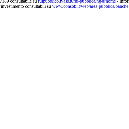
27189 consultabile su
ruipubblico.ivass.it/rui-pubblica/ng/#/home
- Infor
d’investimento consultabili su
www.consob.it/web/area-pubblica/banche