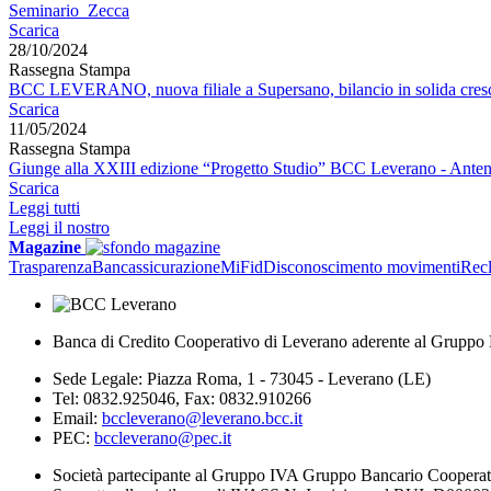
Seminario_Zecca
Scarica
28/10/2024
Rassegna Stampa
BCC LEVERANO, nuova filiale a Supersano, bilancio in solida crescit
Scarica
11/05/2024
Rassegna Stampa
Giunge alla XXIII edizione “Progetto Studio” BCC Leverano - Ante
Scarica
Leggi tutti
Leggi il nostro
Magazine
Trasparenza
Bancassicurazione
MiFid
Disconoscimento movimenti
Rec
Banca di Credito Cooperativo di Leverano aderente al Gruppo 
Sede Legale: Piazza Roma, 1 - 73045 - Leverano (LE)
Tel: 0832.925046, Fax: 0832.910266
Email:
bccleverano@leverano.bcc.it
PEC:
bccleverano@pec.it
Società partecipante al Gruppo IVA Gruppo Bancario Coopera