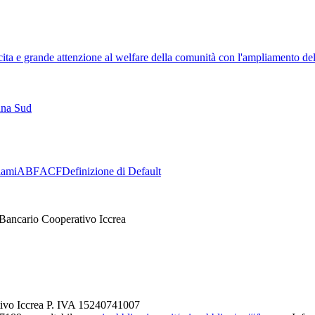
a e grande attenzione al welfare della comunità con l'ampliamento del
nna Sud
lami
ABF
ACF
Definizione di Default
Bancario Cooperativo Iccrea
tivo Iccrea P. IVA 15240741007