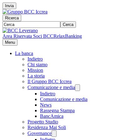
Invia
Ricerca
Cerca
Area Riservata Soci BCC
RelaxBanking
Menu
La banca
Indietro
Chi siamo
Mission
La storia
Il Gruppo BCC Iccrea
Comunicazione e media
Indietro
Comunicazione e media
News
Rassegna Stampa
BancAmica
Progetto Studio
Residenza Mai Soli
Governance
Indietro