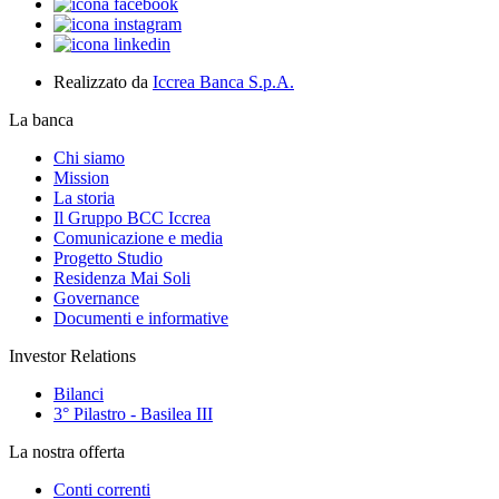
Realizzato da
Iccrea Banca S.p.A.
La banca
Chi siamo
Mission
La storia
Il Gruppo BCC Iccrea
Comunicazione e media
Progetto Studio
Residenza Mai Soli
Governance
Documenti e informative
Investor Relations
Bilanci
3° Pilastro - Basilea III
La nostra offerta
Conti correnti