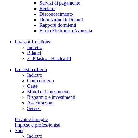
Servizi di pagamento
Reclami
Disconoscimento
Definizione di Default
Rapporti dormienti
Firma Elettronica Avanzata
Investor Relations
Indietro
Bilanci
3° Pilastro - Basilea III
La nostra offerta
Indietro
Conti correnti
Carte
Mutui e finanziamenti
Risparmio e investimenti
Assicurazioni
Servizi
Privati e famiglie
Imprese e professionisti
Soci
Indietro