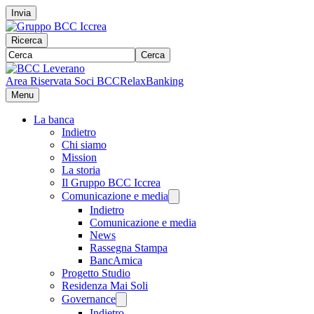
Invia
Ricerca
Cerca
Area Riservata Soci BCC
RelaxBanking
Menu
La banca
Indietro
Chi siamo
Mission
La storia
Il Gruppo BCC Iccrea
Comunicazione e media
Indietro
Comunicazione e media
News
Rassegna Stampa
BancAmica
Progetto Studio
Residenza Mai Soli
Governance
Indietro