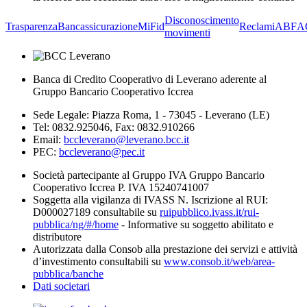
Disconoscimento
Trasparenza
Bancassicurazione
MiFid
Reclami
ABF
A
movimenti
Banca di Credito Cooperativo di Leverano aderente al
Gruppo Bancario Cooperativo Iccrea
Sede Legale: Piazza Roma, 1 - 73045 - Leverano (LE)
Tel: 0832.925046, Fax: 0832.910266
Email:
bccleverano@leverano.bcc.it
PEC:
bccleverano@pec.it
Società partecipante al Gruppo IVA Gruppo Bancario
Cooperativo Iccrea P. IVA 15240741007
Soggetta alla vigilanza di IVASS N. Iscrizione al RUI:
D000027189 consultabile su
ruipubblico.ivass.it/rui-
pubblica/ng/#/home
- Informative su soggetto abilitato e
distributore
Autorizzata dalla Consob alla prestazione dei servizi e attività
d’investimento consultabili su
www.consob.it/web/area-
pubblica/banche
Dati societari