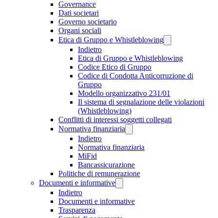
Governance
Dati societari
Governo societario
Organi sociali
Etica di Gruppo e Whistleblowing
Indietro
Etica di Gruppo e Whistleblowing
Codice Etico di Gruppo
Codice di Condotta Anticorruzione di
Gruppo
Modello organizzativo 231/01
Il sistema di segnalazione delle violazioni
(Whistleblowing)
Conflitti di interessi soggetti collegati
Normativa finanziaria
Indietro
Normativa finanziaria
MiFid
Bancassicurazione
Politiche di remunerazione
Documenti e informative
Indietro
Documenti e informative
Trasparenza