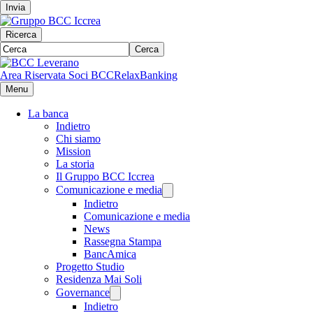
Invia
Ricerca
Cerca
Area Riservata Soci BCC
RelaxBanking
Menu
La banca
Indietro
Chi siamo
Mission
La storia
Il Gruppo BCC Iccrea
Comunicazione e media
Indietro
Comunicazione e media
News
Rassegna Stampa
BancAmica
Progetto Studio
Residenza Mai Soli
Governance
Indietro