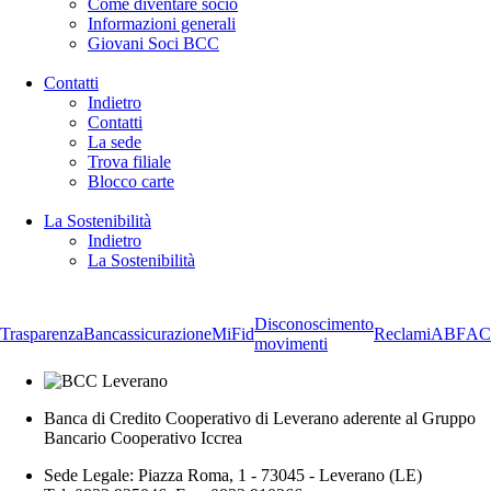
Come diventare socio
Informazioni generali
Giovani Soci BCC
Contatti
Indietro
Contatti
La sede
Trova filiale
Blocco carte
La Sostenibilità
Indietro
La Sostenibilità
Disconoscimento
Trasparenza
Bancassicurazione
MiFid
Reclami
ABF
AC
movimenti
Banca di Credito Cooperativo di Leverano aderente al Gruppo
Bancario Cooperativo Iccrea
Sede Legale: Piazza Roma, 1 - 73045 - Leverano (LE)