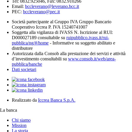
Tel: 0832.925046, Fax: 0832.910266
Email:
bccleverano@leverano.bcc.it
PEC:
bccleverano@pec.it
Società partecipante al Gruppo IVA Gruppo Bancario
Cooperativo Iccrea P. IVA 15240741007
Soggetta alla vigilanza di IVASS N. Iscrizione al RUI:
D000027189 consultabile su
ruipubblico.ivass.it/rui-
pubblica/ng/#/home
- Informative su soggetto abilitato e
distributore
Autorizzata dalla Consob alla prestazione dei servizi e attività
d’investimento consultabili su
www.consob.it/web/area-
pubblica/banche
Dati societari
Realizzato da
Iccrea Banca S.p.A.
La banca
Chi siamo
Mission
La storia