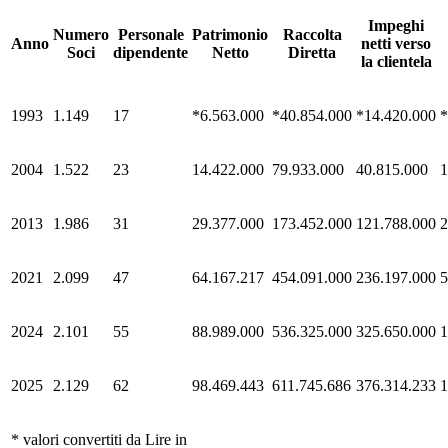
Impeghi
Numero
Personale
Patrimonio
Raccolta
Anno
netti verso
Soci
dipendente
Netto
Diretta
la clientela
1993
1.149
17
*6.563.000
*40.854.000
*14.420.000
*
2004
1.522
23
14.422.000
79.933.000
40.815.000
1
2013
1.986
31
29.377.000
173.452.000
121.788.000
2
2021
2.099
47
64.167.217
454.091.000
236.197.000
5
2024
2.101
55
88.989.000
536.325.000
325.650.000
1
2025
2.129
62
98.469.443
611.745.686
376.314.233
1
* valori convertiti da Lire in