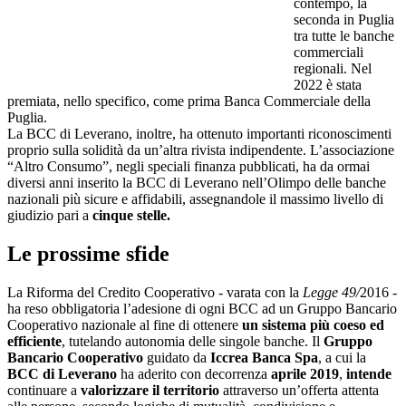
contempo, la
seconda in Puglia
tra tutte le banche
commerciali
regionali. Nel
2022 è stata
premiata, nello specifico, come prima Banca Commerciale della
Puglia.
La BCC di Leverano, inoltre, ha ottenuto importanti riconoscimenti
proprio sulla solidità da un’altra rivista indipendente. L’associazione
“Altro Consumo”, negli speciali finanza pubblicati, ha da ormai
diversi anni inserito la BCC di Leverano nell’Olimpo delle banche
nazionali più sicure e affidabili, assegnandole il massimo livello di
giudizio pari a
cinque stelle.
Le prossime sfide
La Riforma del Credito Cooperativo - varata con la
Legge 49/
2016 -
ha reso obbligatoria l’adesione di ogni BCC ad un Gruppo Bancario
Cooperativo nazionale al fine di ottenere
un sistema più coeso ed
efficiente
, tutelando autonomia delle singole banche. Il
Gruppo
Bancario Cooperativo
guidato da
Iccrea Banca Spa
, a cui la
BCC di Leverano
ha aderito con decorrenza
aprile 2019
,
intende
continuare a
valorizzare il territorio
attraverso un’offerta attenta