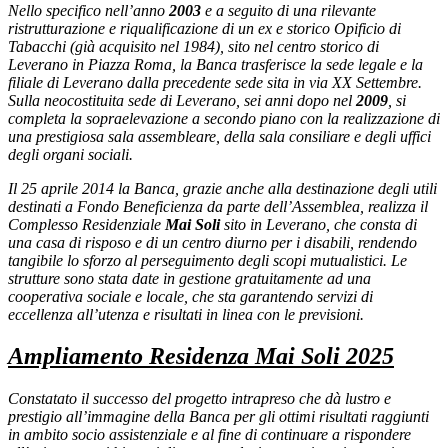
Nello specifico nell’anno
2003
e a seguito di una rilevante
ristrutturazione e riqualificazione di un ex e storico Opificio di
Tabacchi (già acquisito nel 1984), sito nel centro storico di
Leverano in Piazza Roma, la Banca trasferisce la sede legale e la
filiale di Leverano dalla precedente sede sita in via XX Settembre.
Sulla neocostituita sede di Leverano, sei anni dopo nel
2009
, si
completa la sopraelevazione a secondo piano con la realizzazione di
una prestigiosa sala assembleare, della sala consiliare e degli uffici
degli organi sociali.
Il 25 aprile 2014 la Banca, grazie anche alla destinazione degli utili
destinati a Fondo Beneficienza da parte dell’Assemblea, realizza il
Complesso Residenziale
Mai Soli
sito in Leverano, che consta di
una casa di risposo e di un centro diurno per i disabili, rendendo
tangibile lo sforzo al perseguimento degli scopi mutualistici. Le
strutture sono stata date in gestione gratuitamente ad una
cooperativa sociale e locale, che sta garantendo servizi di
eccellenza all’utenza e risultati in linea con le previsioni.
Ampliamento Residenza Mai Soli 2025
Constatato il successo del progetto intrapreso che dà lustro e
prestigio all’immagine della Banca per gli ottimi risultati raggiunti
in ambito socio assistenziale e al fine di continuare a rispondere