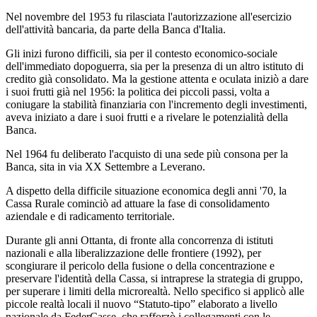
Nel novembre del 1953 fu rilasciata l'autorizzazione all'esercizio
dell'attività bancaria, da parte della Banca d'Italia.
Gli inizi furono difficili, sia per il contesto economico-sociale
dell'immediato dopoguerra, sia per la presenza di un altro istituto di
credito già consolidato. Ma la gestione attenta e oculata iniziò a dare
i suoi frutti già nel 1956: la politica dei piccoli passi, volta a
coniugare la stabilità finanziaria con l'incremento degli investimenti,
aveva iniziato a dare i suoi frutti e a rivelare le potenzialità della
Banca.
Nel 1964 fu deliberato l'acquisto di una sede più consona per la
Banca, sita in via XX Settembre a Leverano.
A dispetto della difficile situazione economica degli anni '70, la
Cassa Rurale cominciò ad attuare la fase di consolidamento
aziendale e di radicamento territoriale.
Durante gli anni Ottanta, di fronte alla concorrenza di istituti
nazionali e alla liberalizzazione delle frontiere (1992), per
scongiurare il pericolo della fusione o della concentrazione e
preservare l'identità della Cassa, si intraprese la strategia di gruppo,
per superare i limiti della microrealtà. Nello specifico si applicò alle
piccole realtà locali il nuovo “Statuto-tipo” elaborato a livello
nazionale da FederCasse, che rafforzò i collegamenti con le