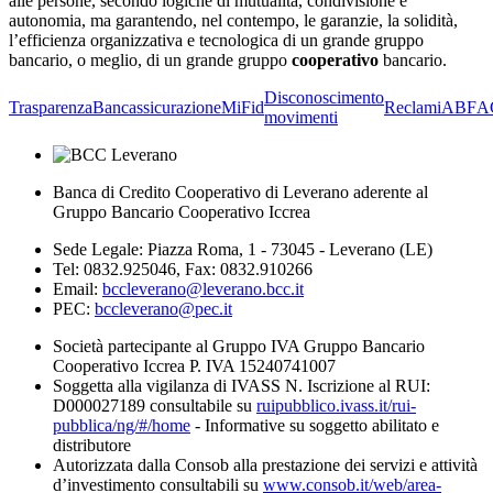
alle persone, secondo logiche di mutualità, condivisione e
autonomia, ma garantendo, nel contempo, le garanzie, la solidità,
l’efficienza organizzativa e tecnologica di un grande gruppo
bancario, o meglio, di un grande gruppo
cooperativo
bancario.
Disconoscimento
Trasparenza
Bancassicurazione
MiFid
Reclami
ABF
A
movimenti
Banca di Credito Cooperativo di Leverano aderente al
Gruppo Bancario Cooperativo Iccrea
Sede Legale: Piazza Roma, 1 - 73045 - Leverano (LE)
Tel: 0832.925046, Fax: 0832.910266
Email:
bccleverano@leverano.bcc.it
PEC:
bccleverano@pec.it
Società partecipante al Gruppo IVA Gruppo Bancario
Cooperativo Iccrea P. IVA 15240741007
Soggetta alla vigilanza di IVASS N. Iscrizione al RUI:
D000027189 consultabile su
ruipubblico.ivass.it/rui-
pubblica/ng/#/home
- Informative su soggetto abilitato e
distributore
Autorizzata dalla Consob alla prestazione dei servizi e attività
d’investimento consultabili su
www.consob.it/web/area-