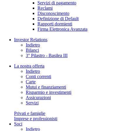
Servizi di pagamento
Reclami
Disconoscimento
Definizione di Default
Rapporti dormienti
Firma Elettronica Avanzata
Investor Relations
Indietro
Bilanci
3° Pilastro - Basilea III
La nostra offerta
Indietro
Conti correnti
Carte
Mutui e finanziamenti
Risparmio e investimenti
Assicurazioni
Servizi
Privati e famiglie
Imprese e professionisti
Soci
Indietro