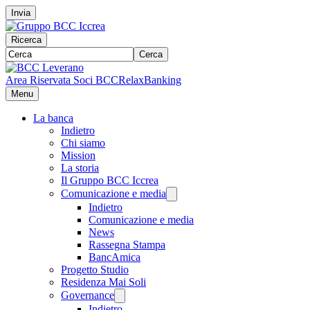
Invia
Ricerca
Cerca
Area Riservata Soci BCC
RelaxBanking
Menu
La banca
Indietro
Chi siamo
Mission
La storia
Il Gruppo BCC Iccrea
Comunicazione e media
Indietro
Comunicazione e media
News
Rassegna Stampa
BancAmica
Progetto Studio
Residenza Mai Soli
Governance
Indietro