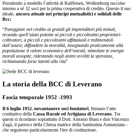
Prendendo a modello l’attività di Raiffeisen, Wollemborg raccolse
intorno a sé 32 soci per la prima cooperativa di credito. Questo il suo
ideale,
ancora attuale nei principi mutualistici e solidali delle
Bcc:
“
Pareggiare nel credito ai grandi gli imprenditori più minuti,
recando quell’aiuto potente ai piccoli e piccolissimi proprietari-
coltivatori, a piccoli e piccolissimi affittaiuoli e redimendoli
dall’usura; diffondere la moralità, insegnando praticamente alla
popolazione il valore economico dell’onestà; stimolare le energie
morali assopite, ridestando negli animi avviliti la speranza,
richiamando forze latenti alla vita
”
La storia della BCC di Leverano
Fascia temporale 1952 -1993
Il 6 luglio 1952
,
novantanove soci fondatori
, firmano l’atto
costitutivo della
Cassa Rurale ed Artigiana di Leverano
. Tra
questi si ricordano soprattutto il Dott. Antonio Biasi e don Vincenzo
Zagà, il parroco della Chiesa matrice della Santissima Annunziata -
che seguirono particolarmente l'iter di costituzione.