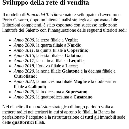
Sviluppo della rete di vendita
Il modello di
Banca del Territorio
nato e sviluppato a Leverano e
Porto Cesareo, dopo un’attenta analisi strategica approvata dalle
Istituzioni competenti, è stato esportato con successo nelle zone
limitrofe del Salento con l’inaugurazione delle seguenti ulteriori sedi:
Anno 2006
, la terza filiale a
Veglie
;
Anno 2009
, la quarta filiale a
Nardò
;
Anno 2011
, la quinta filiale a
Copertino
;
Anno 2015
, la sesta filiale a
Galatina
;
Anno 2017
, la settima filiale a
Lequile
;
Anno 2018
, l’ottava filiale a
Lecce
;
Anno 2020
, la nona filiale
Galatone
e la decima filiale a
Cutrofiano;
Anno 2022
, la undicesima filiale
Maglie
e la dodicesima
filiale a
Gallipoli;
Anno 2025
, la tredicesima a
Supersano;
Anno 2026
, la quattordicesima a
Casarano
Nel rispetto di una
mission
strategica di lungo periodo volta a
mettere radici nei territori in cui si aprono le filiali, la Banca ha
perfezionato l’acquisto e la ristrutturazione di
tutti
gli immobili sede
delle
quattordici
filiali.