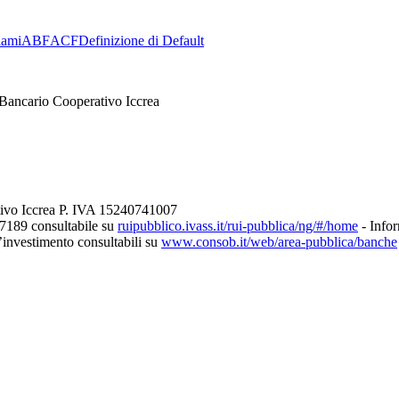
lami
ABF
ACF
Definizione di Default
Bancario Cooperativo Iccrea
tivo Iccrea P. IVA 15240741007
27189 consultabile su
ruipubblico.ivass.it/rui-pubblica/ng/#/home
- Infor
d’investimento consultabili su
www.consob.it/web/area-pubblica/banche