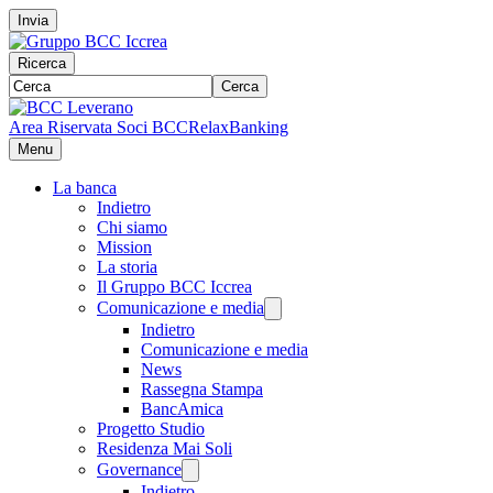
Invia
Ricerca
Cerca
Area Riservata Soci BCC
RelaxBanking
Menu
La banca
Indietro
Chi siamo
Mission
La storia
Il Gruppo BCC Iccrea
Comunicazione e media
Indietro
Comunicazione e media
News
Rassegna Stampa
BancAmica
Progetto Studio
Residenza Mai Soli
Governance
Indietro