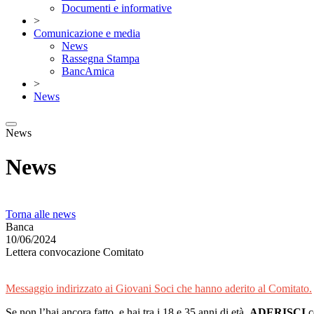
Documenti e informative
>
Comunicazione e media
News
Rassegna Stampa
BancAmica
>
News
News
News
Torna alle news
Banca
10/06/2024
Lettera convocazione Comitato
Messaggio indirizzato ai Giovani Soci che hanno aderito al Comitato.
Se non l’hai ancora fatto, e hai tra i 18 e 35 anni di età,
ADERISCI
c