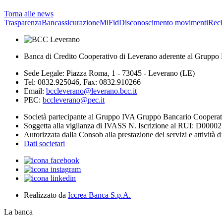
Torna alle news
Trasparenza
Bancassicurazione
MiFid
Disconoscimento movimenti
Rec
Banca di Credito Cooperativo di Leverano aderente al Gruppo 
Sede Legale: Piazza Roma, 1 - 73045 - Leverano (LE)
Tel: 0832.925046, Fax: 0832.910266
Email:
bccleverano@leverano.bcc.it
PEC:
bccleverano@pec.it
Società partecipante al Gruppo IVA Gruppo Bancario Coopera
Soggetta alla vigilanza di IVASS N. Iscrizione al RUI: D0000
Autorizzata dalla Consob alla prestazione dei servizi e attività 
Dati societari
Realizzato da
Iccrea Banca S.p.A.
La banca