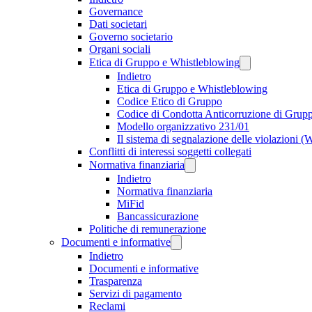
Governance
Dati societari
Governo societario
Organi sociali
Etica di Gruppo e Whistleblowing
Indietro
Etica di Gruppo e Whistleblowing
Codice Etico di Gruppo
Codice di Condotta Anticorruzione di Grup
Modello organizzativo 231/01
Il sistema di segnalazione delle violazioni 
Conflitti di interessi soggetti collegati
Normativa finanziaria
Indietro
Normativa finanziaria
MiFid
Bancassicurazione
Politiche di remunerazione
Documenti e informative
Indietro
Documenti e informative
Trasparenza
Servizi di pagamento
Reclami