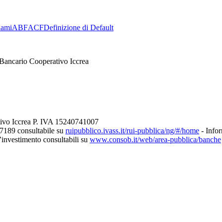
lami
ABF
ACF
Definizione di Default
Bancario Cooperativo Iccrea
tivo Iccrea P. IVA 15240741007
27189 consultabile su
ruipubblico.ivass.it/rui-pubblica/ng/#/home
- Infor
d’investimento consultabili su
www.consob.it/web/area-pubblica/banche