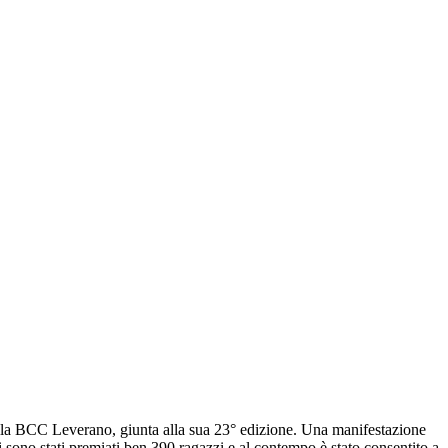
ella BCC Leverano, giunta alla sua 23° edizione. Una manifestazione
i sono stati premiati ben 390 ragazzi e al contempo è stato consentito a