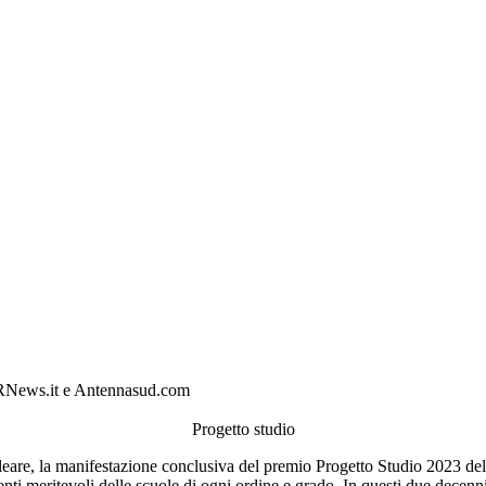
i TRNews.it e Antennasud.com
Progetto studio
leare, la manifestazione conclusiva del premio Progetto Studio 2023 d
enti meritevoli delle scuole di ogni ordine e grado. In questi due decenn