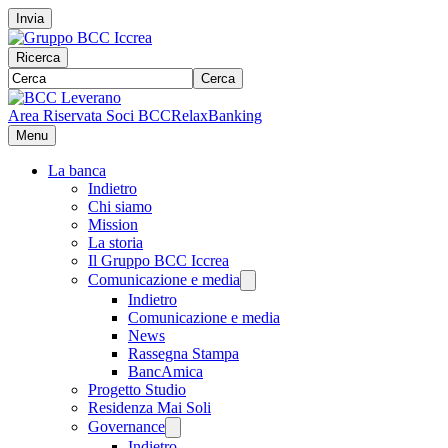
Invia
Ricerca
Cerca
Area Riservata Soci BCC
RelaxBanking
Menu
La banca
Indietro
Chi siamo
Mission
La storia
Il Gruppo BCC Iccrea
Comunicazione e media
Indietro
Comunicazione e media
News
Rassegna Stampa
BancAmica
Progetto Studio
Residenza Mai Soli
Governance
Indietro