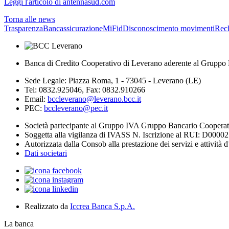
Leggi l'articolo di antennasud.com
Torna alle news
Trasparenza
Bancassicurazione
MiFid
Disconoscimento movimenti
Rec
Banca di Credito Cooperativo di Leverano aderente al Gruppo 
Sede Legale: Piazza Roma, 1 - 73045 - Leverano (LE)
Tel: 0832.925046, Fax: 0832.910266
Email:
bccleverano@leverano.bcc.it
PEC:
bccleverano@pec.it
Società partecipante al Gruppo IVA Gruppo Bancario Coopera
Soggetta alla vigilanza di IVASS N. Iscrizione al RUI: D0000
Autorizzata dalla Consob alla prestazione dei servizi e attività 
Dati societari
Realizzato da
Iccrea Banca S.p.A.
La banca