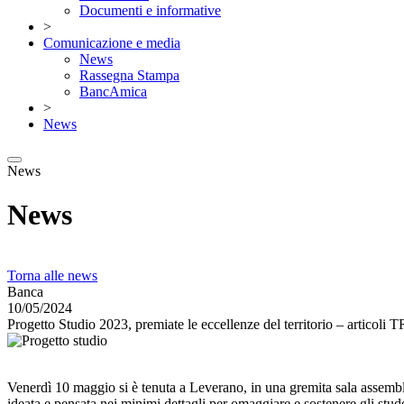
Documenti e informative
>
Comunicazione e media
News
Rassegna Stampa
BancAmica
>
News
News
News
Torna alle news
Banca
10/05/2024
Progetto Studio 2023, premiate le eccellenze del territorio – articol
Venerdì 10 maggio si è tenuta a Leverano, in una gremita sala assemb
ideata e pensata nei minimi dettagli per omaggiare e sostenere gli stud