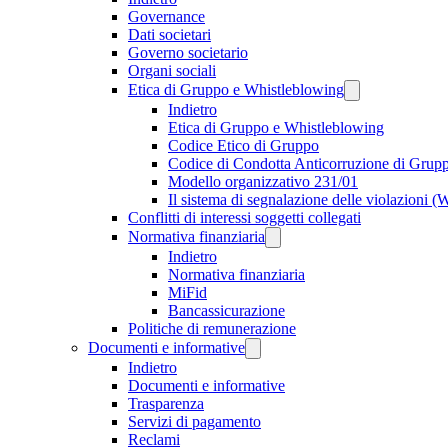
Governance
Dati societari
Governo societario
Organi sociali
Etica di Gruppo e Whistleblowing
Indietro
Etica di Gruppo e Whistleblowing
Codice Etico di Gruppo
Codice di Condotta Anticorruzione di Grup
Modello organizzativo 231/01
Il sistema di segnalazione delle violazioni 
Conflitti di interessi soggetti collegati
Normativa finanziaria
Indietro
Normativa finanziaria
MiFid
Bancassicurazione
Politiche di remunerazione
Documenti e informative
Indietro
Documenti e informative
Trasparenza
Servizi di pagamento
Reclami