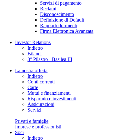
Servizi di pagamento
Reclami
Disconoscimento
Definizione di Default
Rapporti dormienti
Firma Elettronica Avanzata
Investor Relations
Indietro
Bilanci
3° Pilastro - Basilea III
La nostra offerta
Indietro
Conti correnti
Carte
Mutui e finanziamenti
Risparmio e investimenti
Assicurazioni
Servizi
Privati e famiglie
Imprese e professionisti
Soci
Indietro