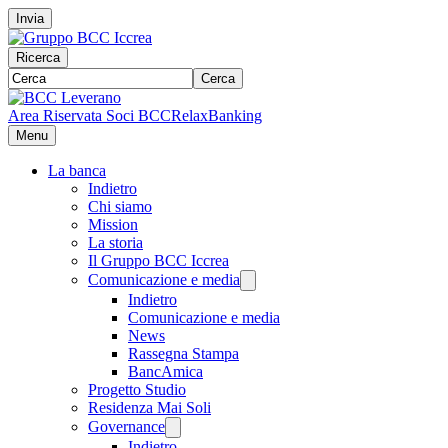
Invia
Ricerca
Cerca
Area Riservata Soci BCC
RelaxBanking
Menu
La banca
Indietro
Chi siamo
Mission
La storia
Il Gruppo BCC Iccrea
Comunicazione e media
Indietro
Comunicazione e media
News
Rassegna Stampa
BancAmica
Progetto Studio
Residenza Mai Soli
Governance
Indietro