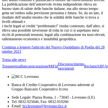
La pubblicazione dell’autorevole rivista indipendente rileva un
buono stato di salute delle banche italiane, ma allo stesso tempo
getta un’ombra sulla previsione prossima e futura. Se, da un lato, il
risultato dell’analisi mostra che la solidità delle banche si trova a
livelli ottimali e
i rischi legati ai crediti “problematici” risulta contenuto, dall’altro, si
rileva una possibile inversione di rotta in cui ci si aspettano mesi
ricchi di potenziali tensioni, legati alla combinazione tra tassi elevati,
rallentamento economico e instabilità geopolitica.
Continua a leggere l'articolo del Nuovo Quotidiano di Puglia del 28
ottobre 2023
Torna alle news
Disconoscimento
Trasparenza
Bancassicurazione
MiFid
Reclami
ABF
A
movimenti
Banca di Credito Cooperativo di Leverano aderente al
Gruppo Bancario Cooperativo Iccrea
Sede Legale: Piazza Roma, 1 - 73045 - Leverano (LE)
Tel: 0832.925046, Fax: 0832.910266
Email:
bccleverano@leverano.bcc.it