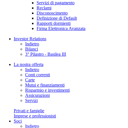
Servizi di pagamento
Reclami
Disconoscimento
Definizione di Default
Rapporti dormienti
Firma Elettronica Avanzata
Investor Relations
Indietro
Bilanci
3° Pilastro - Basilea III
La nostra offerta
Indietro
Conti correnti
Carte
Mutui e finanziamenti
Risparmio e investimenti
Assicurazioni
Servizi
Privati e famiglie
Imprese e professionisti
Soci
Indietro