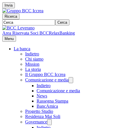
Invia
Ricerca
Cerca
Area Riservata Soci BCC
RelaxBanking
Menu
La banca
Indietro
Chi siamo
Mission
La storia
Il Gruppo BCC Iccrea
Comunicazione e media
Indietro
Comunicazione e media
News
Rassegna Stampa
BancAmica
Progetto Studio
Residenza Mai Soli
Governance
Indietro