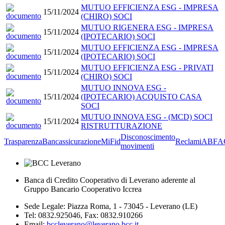
MUTUO EFFICIENZA ESG - IMPRESA
15/11/2024
(CHIRO) SOCI
MUTUO RIGENERA ESG - IMPRESA
15/11/2024
(IPOTECARIO) SOCI
MUTUO EFFICIENZA ESG - IMPRESA
15/11/2024
(IPOTECARIO) SOCI
MUTUO EFFICIENZA ESG - PRIVATI
15/11/2024
(CHIRO) SOCI
MUTUO INNOVA ESG -
15/11/2024
(IPOTECARIO) ACQUISTO CASA
SOCI
MUTUO INNOVA ESG - (MCD) SOCI
15/11/2024
RISTRUTTURAZIONE
Disconoscimento
Trasparenza
Bancassicurazione
MiFid
Reclami
ABF
A
movimenti
Banca di Credito Cooperativo di Leverano aderente al
Gruppo Bancario Cooperativo Iccrea
Sede Legale: Piazza Roma, 1 - 73045 - Leverano (LE)
Tel: 0832.925046, Fax: 0832.910266
Email:
bccleverano@leverano.bcc.it