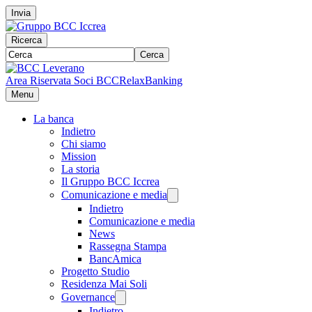
Invia
Ricerca
Cerca
Area Riservata Soci BCC
RelaxBanking
Menu
La banca
Indietro
Chi siamo
Mission
La storia
Il Gruppo BCC Iccrea
Comunicazione e media
Indietro
Comunicazione e media
News
Rassegna Stampa
BancAmica
Progetto Studio
Residenza Mai Soli
Governance
Indietro