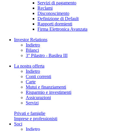
Servizi di pagamento
Reclami
Disconoscimento
Definizione di Default
Rapporti dormienti
Firma Elettronica Avanzata
Investor Relations
Indietro
Bilanci
3° Pilastro - Basilea III
La nostra offerta
Indietro
Conti correnti
Carte
Mutui e finanziamenti
Risparmio e investimenti
Assicurazioni
Servizi
Privati e famiglie
Imprese e professionisti
Soci
Indietro