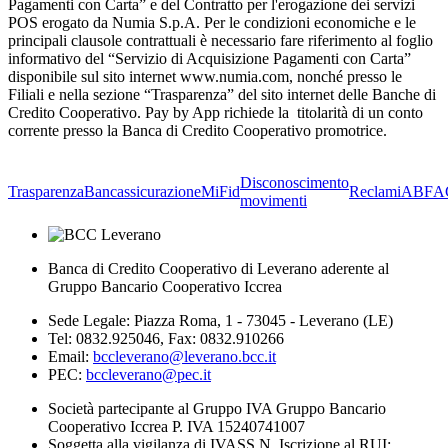
Pagamenti con Carta” e del Contratto per l'erogazione dei servizi
POS erogato da Numia S.p.A. Per le condizioni economiche e le
principali clausole contrattuali è necessario fare riferimento al foglio
informativo del “Servizio di Acquisizione Pagamenti con Carta”
disponibile sul sito internet www.numia.com, nonché presso le
Filiali e nella sezione “Trasparenza” del sito internet delle Banche di
Credito Cooperativo. Pay by App richiede la titolarità di un conto
corrente presso la Banca di Credito Cooperativo promotrice.
Disconoscimento
Trasparenza
Bancassicurazione
MiFid
Reclami
ABF
A
movimenti
Banca di Credito Cooperativo di Leverano aderente al
Gruppo Bancario Cooperativo Iccrea
Sede Legale: Piazza Roma, 1 - 73045 - Leverano (LE)
Tel: 0832.925046, Fax: 0832.910266
Email:
bccleverano@leverano.bcc.it
PEC:
bccleverano@pec.it
Società partecipante al Gruppo IVA Gruppo Bancario
Cooperativo Iccrea P. IVA 15240741007
Soggetta alla vigilanza di IVASS N. Iscrizione al RUI: