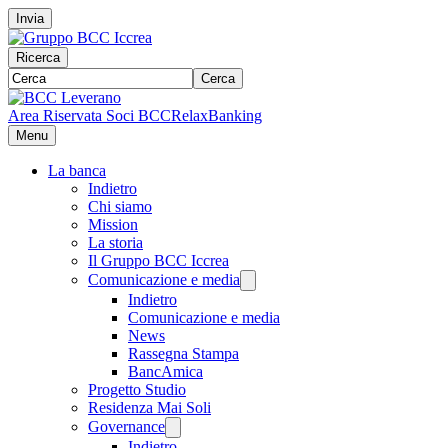
Invia
Ricerca
Cerca
Area Riservata Soci BCC
RelaxBanking
Menu
La banca
Indietro
Chi siamo
Mission
La storia
Il Gruppo BCC Iccrea
Comunicazione e media
Indietro
Comunicazione e media
News
Rassegna Stampa
BancAmica
Progetto Studio
Residenza Mai Soli
Governance
Indietro