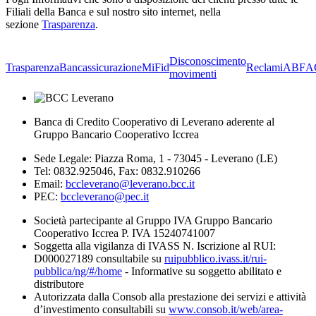
Filiali della Banca e sul nostro sito internet, nella
sezione
Trasparenza
.
Disconoscimento
Trasparenza
Bancassicurazione
MiFid
Reclami
ABF
A
movimenti
Banca di Credito Cooperativo di Leverano aderente al
Gruppo Bancario Cooperativo Iccrea
Sede Legale: Piazza Roma, 1 - 73045 - Leverano (LE)
Tel: 0832.925046, Fax: 0832.910266
Email:
bccleverano@leverano.bcc.it
PEC:
bccleverano@pec.it
Società partecipante al Gruppo IVA Gruppo Bancario
Cooperativo Iccrea P. IVA 15240741007
Soggetta alla vigilanza di IVASS N. Iscrizione al RUI:
D000027189 consultabile su
ruipubblico.ivass.it/rui-
pubblica/ng/#/home
- Informative su soggetto abilitato e
distributore
Autorizzata dalla Consob alla prestazione dei servizi e attività
d’investimento consultabili su
www.consob.it/web/area-