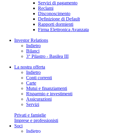
Servizi di pagamento
Reclami
Disconoscimento
Definizione di Default
Rapporti dormienti
Firma Elettronica Avanzata
Investor Relations
Indietro
Bilanci
3° Pilastro - Basilea III
La nostra offerta
Indietro
Conti correnti
Carte
Mutui e finanziamenti
Risparmio e investimenti
Assicurazioni
Servizi
Privati e famiglie
Imprese e professionisti
Soci
Indietro