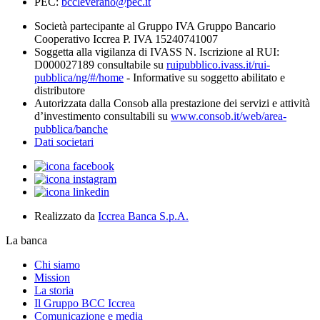
PEC:
bccleverano@pec.it
Società partecipante al Gruppo IVA Gruppo Bancario
Cooperativo Iccrea P. IVA 15240741007
Soggetta alla vigilanza di IVASS N. Iscrizione al RUI:
D000027189 consultabile su
ruipubblico.ivass.it/rui-
pubblica/ng/#/home
- Informative su soggetto abilitato e
distributore
Autorizzata dalla Consob alla prestazione dei servizi e attività
d’investimento consultabili su
www.consob.it/web/area-
pubblica/banche
Dati societari
Realizzato da
Iccrea Banca S.p.A.
La banca
Chi siamo
Mission
La storia
Il Gruppo BCC Iccrea
Comunicazione e media