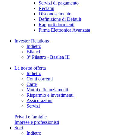
Servizi di pagamento
Reclami
Disconoscimento
Definizione di Default
Rapporti dormienti
Firma Elettronica Avanzata
Investor Relations
Indietro
Bilanci
3° Pilastro - Basilea III
La nostra offerta
Indietro
Conti correnti
Carte
Mutui e finanziamenti
Risparmio e investimenti
Assicurazioni
Servizi
Privati e famiglie
Imprese e professionisti
Soci
Indietro