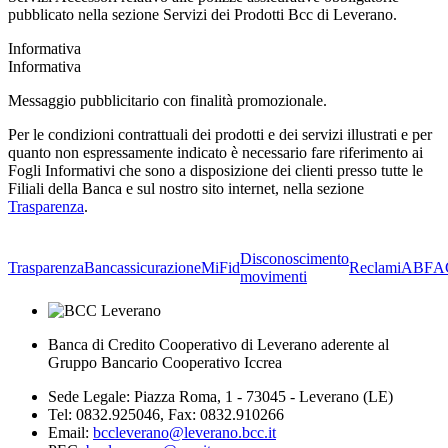
pubblicato nella sezione Servizi dei Prodotti Bcc di Leverano.
Informativa
Informativa
Messaggio pubblicitario con finalità promozionale.
Per le condizioni contrattuali dei prodotti e dei servizi illustrati e per
quanto non espressamente indicato è necessario fare riferimento ai
Fogli Informativi che sono a disposizione dei clienti presso tutte le
Filiali della Banca e sul nostro sito internet, nella sezione
Trasparenza
.
Disconoscimento
Trasparenza
Bancassicurazione
MiFid
Reclami
ABF
A
movimenti
Banca di Credito Cooperativo di Leverano aderente al
Gruppo Bancario Cooperativo Iccrea
Sede Legale: Piazza Roma, 1 - 73045 - Leverano (LE)
Tel: 0832.925046, Fax: 0832.910266
Email:
bccleverano@leverano.bcc.it