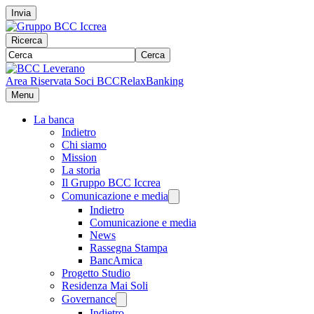
Invia
Ricerca
Cerca
Area Riservata Soci BCC
RelaxBanking
Menu
La banca
Indietro
Chi siamo
Mission
La storia
Il Gruppo BCC Iccrea
Comunicazione e media
Indietro
Comunicazione e media
News
Rassegna Stampa
BancAmica
Progetto Studio
Residenza Mai Soli
Governance
Indietro