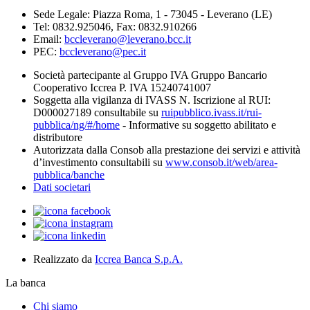
Sede Legale: Piazza Roma, 1 - 73045 - Leverano (LE)
Tel: 0832.925046, Fax: 0832.910266
Email:
bccleverano@leverano.bcc.it
PEC:
bccleverano@pec.it
Società partecipante al Gruppo IVA Gruppo Bancario
Cooperativo Iccrea P. IVA 15240741007
Soggetta alla vigilanza di IVASS N. Iscrizione al RUI:
D000027189 consultabile su
ruipubblico.ivass.it/rui-
pubblica/ng/#/home
- Informative su soggetto abilitato e
distributore
Autorizzata dalla Consob alla prestazione dei servizi e attività
d’investimento consultabili su
www.consob.it/web/area-
pubblica/banche
Dati societari
Realizzato da
Iccrea Banca S.p.A.
La banca
Chi siamo