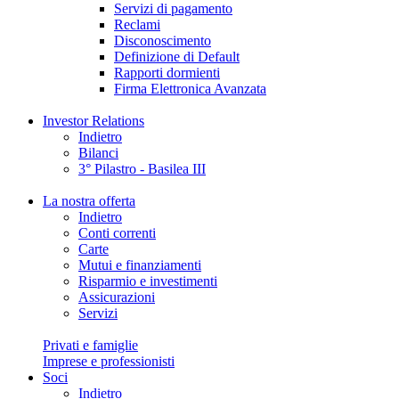
Servizi di pagamento
Reclami
Disconoscimento
Definizione di Default
Rapporti dormienti
Firma Elettronica Avanzata
Investor Relations
Indietro
Bilanci
3° Pilastro - Basilea III
La nostra offerta
Indietro
Conti correnti
Carte
Mutui e finanziamenti
Risparmio e investimenti
Assicurazioni
Servizi
Privati e famiglie
Imprese e professionisti
Soci
Indietro