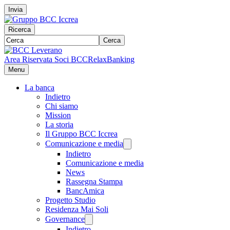
Invia
Ricerca
Cerca
Area Riservata Soci BCC
RelaxBanking
Menu
La banca
Indietro
Chi siamo
Mission
La storia
Il Gruppo BCC Iccrea
Comunicazione e media
Indietro
Comunicazione e media
News
Rassegna Stampa
BancAmica
Progetto Studio
Residenza Mai Soli
Governance
Indietro