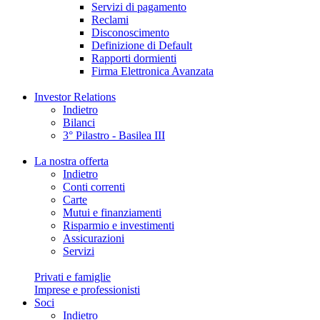
Servizi di pagamento
Reclami
Disconoscimento
Definizione di Default
Rapporti dormienti
Firma Elettronica Avanzata
Investor Relations
Indietro
Bilanci
3° Pilastro - Basilea III
La nostra offerta
Indietro
Conti correnti
Carte
Mutui e finanziamenti
Risparmio e investimenti
Assicurazioni
Servizi
Privati e famiglie
Imprese e professionisti
Soci
Indietro