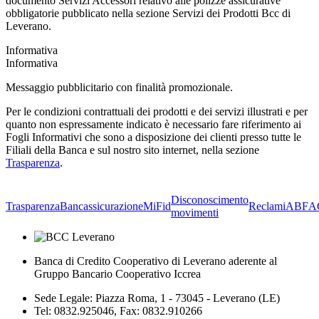
documento Servizi Accessori relativo alle polizze assicurative
obbligatorie pubblicato nella sezione Servizi dei Prodotti Bcc di
Leverano.
Informativa
Informativa
Messaggio pubblicitario con finalità promozionale.
Per le condizioni contrattuali dei prodotti e dei servizi illustrati e per
quanto non espressamente indicato è necessario fare riferimento ai
Fogli Informativi che sono a disposizione dei clienti presso tutte le
Filiali della Banca e sul nostro sito internet, nella sezione
Trasparenza
.
Disconoscimento
Trasparenza
Bancassicurazione
MiFid
Reclami
ABF
A
movimenti
Banca di Credito Cooperativo di Leverano aderente al
Gruppo Bancario Cooperativo Iccrea
Sede Legale: Piazza Roma, 1 - 73045 - Leverano (LE)
Tel: 0832.925046, Fax: 0832.910266