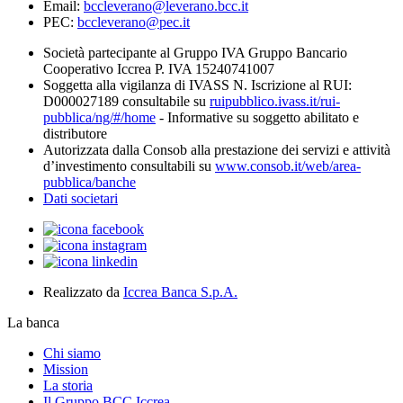
Email:
bccleverano@leverano.bcc.it
PEC:
bccleverano@pec.it
Società partecipante al Gruppo IVA Gruppo Bancario
Cooperativo Iccrea P. IVA 15240741007
Soggetta alla vigilanza di IVASS N. Iscrizione al RUI:
D000027189 consultabile su
ruipubblico.ivass.it/rui-
pubblica/ng/#/home
- Informative su soggetto abilitato e
distributore
Autorizzata dalla Consob alla prestazione dei servizi e attività
d’investimento consultabili su
www.consob.it/web/area-
pubblica/banche
Dati societari
Realizzato da
Iccrea Banca S.p.A.
La banca
Chi siamo
Mission
La storia
Il Gruppo BCC Iccrea