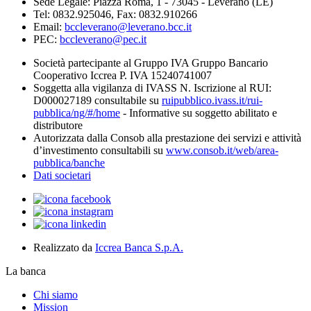
Sede Legale: Piazza Roma, 1 - 73045 - Leverano (LE)
Tel: 0832.925046, Fax: 0832.910266
Email:
bccleverano@leverano.bcc.it
PEC:
bccleverano@pec.it
Società partecipante al Gruppo IVA Gruppo Bancario
Cooperativo Iccrea P. IVA 15240741007
Soggetta alla vigilanza di IVASS N. Iscrizione al RUI:
D000027189 consultabile su
ruipubblico.ivass.it/rui-
pubblica/ng/#/home
- Informative su soggetto abilitato e
distributore
Autorizzata dalla Consob alla prestazione dei servizi e attività
d’investimento consultabili su
www.consob.it/web/area-
pubblica/banche
Dati societari
Realizzato da
Iccrea Banca S.p.A.
La banca
Chi siamo
Mission