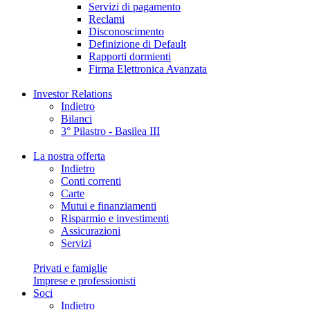
Servizi di pagamento
Reclami
Disconoscimento
Definizione di Default
Rapporti dormienti
Firma Elettronica Avanzata
Investor Relations
Indietro
Bilanci
3° Pilastro - Basilea III
La nostra offerta
Indietro
Conti correnti
Carte
Mutui e finanziamenti
Risparmio e investimenti
Assicurazioni
Servizi
Privati e famiglie
Imprese e professionisti
Soci
Indietro