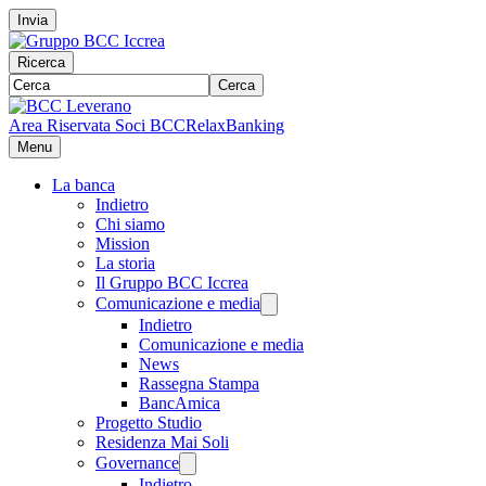
Invia
Ricerca
Cerca
Area Riservata Soci BCC
RelaxBanking
Menu
La banca
Indietro
Chi siamo
Mission
La storia
Il Gruppo BCC Iccrea
Comunicazione e media
Indietro
Comunicazione e media
News
Rassegna Stampa
BancAmica
Progetto Studio
Residenza Mai Soli
Governance
Indietro