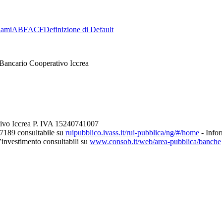
lami
ABF
ACF
Definizione di Default
Bancario Cooperativo Iccrea
tivo Iccrea P. IVA 15240741007
27189 consultabile su
ruipubblico.ivass.it/rui-pubblica/ng/#/home
- Infor
d’investimento consultabili su
www.consob.it/web/area-pubblica/banche