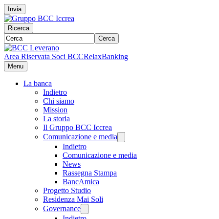
Invia
Ricerca
Cerca
Area Riservata Soci BCC
RelaxBanking
Menu
La banca
Indietro
Chi siamo
Mission
La storia
Il Gruppo BCC Iccrea
Comunicazione e media
Indietro
Comunicazione e media
News
Rassegna Stampa
BancAmica
Progetto Studio
Residenza Mai Soli
Governance
Indietro