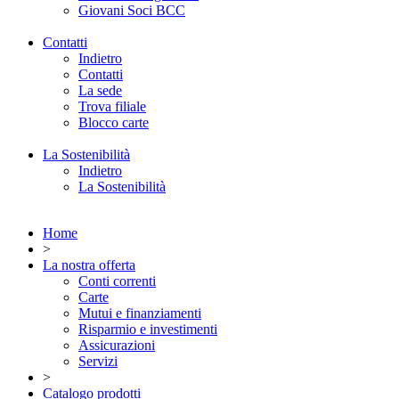
Giovani Soci BCC
Contatti
Indietro
Contatti
La sede
Trova filiale
Blocco carte
La Sostenibilità
Indietro
La Sostenibilità
Home
>
La nostra offerta
Conti correnti
Carte
Mutui e finanziamenti
Risparmio e investimenti
Assicurazioni
Servizi
>
Catalogo prodotti