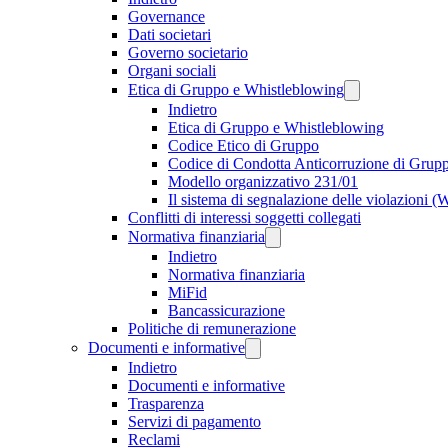
Governance
Dati societari
Governo societario
Organi sociali
Etica di Gruppo e Whistleblowing
Indietro
Etica di Gruppo e Whistleblowing
Codice Etico di Gruppo
Codice di Condotta Anticorruzione di Grup
Modello organizzativo 231/01
Il sistema di segnalazione delle violazioni 
Conflitti di interessi soggetti collegati
Normativa finanziaria
Indietro
Normativa finanziaria
MiFid
Bancassicurazione
Politiche di remunerazione
Documenti e informative
Indietro
Documenti e informative
Trasparenza
Servizi di pagamento
Reclami