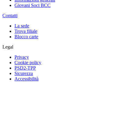
Giovani Soci BCC
Contatti
La sede
Trova filiale
Blocco carte
Legal
Privacy
Cookie policy
PSD2-TPP
Sicurezza
Accessibilità