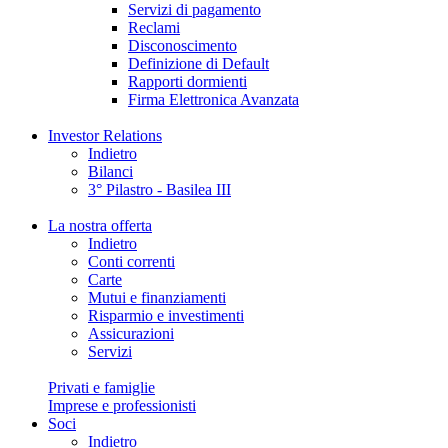
Servizi di pagamento
Reclami
Disconoscimento
Definizione di Default
Rapporti dormienti
Firma Elettronica Avanzata
Investor Relations
Indietro
Bilanci
3° Pilastro - Basilea III
La nostra offerta
Indietro
Conti correnti
Carte
Mutui e finanziamenti
Risparmio e investimenti
Assicurazioni
Servizi
Privati e famiglie
Imprese e professionisti
Soci
Indietro