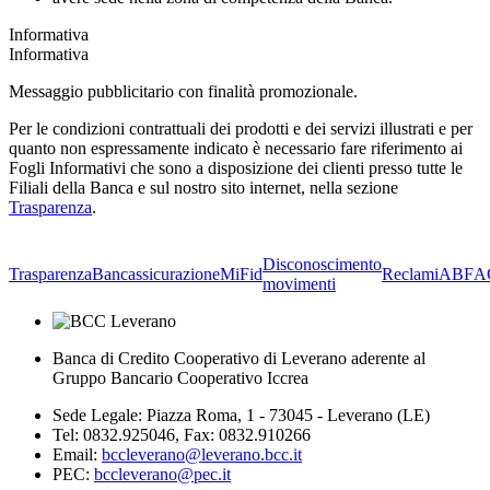
Informativa
Informativa
Messaggio pubblicitario con finalità promozionale.
Per le condizioni contrattuali dei prodotti e dei servizi illustrati e per
quanto non espressamente indicato è necessario fare riferimento ai
Fogli Informativi che sono a disposizione dei clienti presso tutte le
Filiali della Banca e sul nostro sito internet, nella sezione
Trasparenza
.
Disconoscimento
Trasparenza
Bancassicurazione
MiFid
Reclami
ABF
A
movimenti
Banca di Credito Cooperativo di Leverano aderente al
Gruppo Bancario Cooperativo Iccrea
Sede Legale: Piazza Roma, 1 - 73045 - Leverano (LE)
Tel: 0832.925046, Fax: 0832.910266
Email:
bccleverano@leverano.bcc.it
PEC:
bccleverano@pec.it