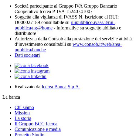
Società partecipante al Gruppo IVA Gruppo Bancario
Cooperativo Iccrea P. IVA 15240741007
Soggetta alla vigilanza di IVASS N. Iscrizione al RUI:
D000027189 consultabile su
ruipubblico.ivass.it/rui-
pubblica/ng/#/home
- Informative su soggetto abilitato e
distributore
Autorizzata dalla Consob alla prestazione dei servizi e attività
d’investimento consultabili su
www.consob.it/web/area-
pubblica/banche
Dati societari
Realizzato da
Iccrea Banca S.p.A.
La banca
Chi siamo
Mission
La storia
Il Gruppo BCC Iccrea
Comunicazione e media
Progetto Studio