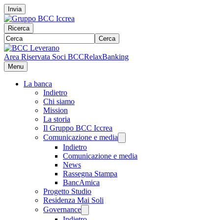
Invia
Ricerca
Cerca
Area Riservata Soci BCC
RelaxBanking
Menu
La banca
Indietro
Chi siamo
Mission
La storia
Il Gruppo BCC Iccrea
Comunicazione e media
Indietro
Comunicazione e media
News
Rassegna Stampa
BancAmica
Progetto Studio
Residenza Mai Soli
Governance
Indietro