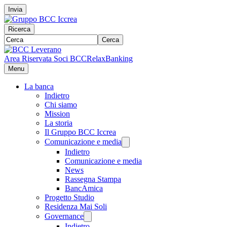
Invia
Ricerca
Cerca
Area Riservata Soci BCC
RelaxBanking
Menu
La banca
Indietro
Chi siamo
Mission
La storia
Il Gruppo BCC Iccrea
Comunicazione e media
Indietro
Comunicazione e media
News
Rassegna Stampa
BancAmica
Progetto Studio
Residenza Mai Soli
Governance
Indietro