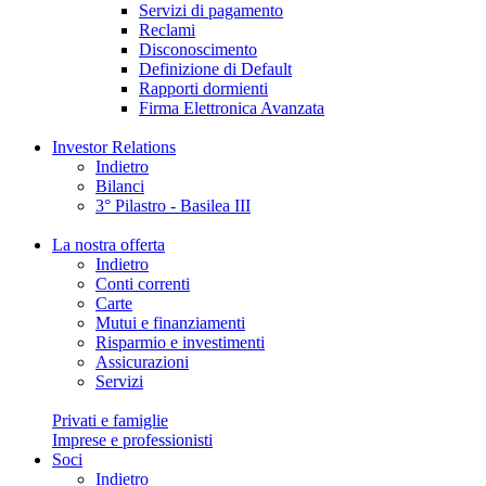
Servizi di pagamento
Reclami
Disconoscimento
Definizione di Default
Rapporti dormienti
Firma Elettronica Avanzata
Investor Relations
Indietro
Bilanci
3° Pilastro - Basilea III
La nostra offerta
Indietro
Conti correnti
Carte
Mutui e finanziamenti
Risparmio e investimenti
Assicurazioni
Servizi
Privati e famiglie
Imprese e professionisti
Soci
Indietro