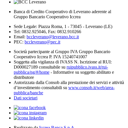
Banca di Credito Cooperativo di Leverano aderente al
Gruppo Bancario Cooperativo Iccrea
Sede Legale: Piazza Roma, 1 - 73045 - Leverano (LE)
Tel: 0832.925046, Fax: 0832.910266
Email:
bccleverano@leverano.bcc.it
PEC:
bccleverano@pec.it
Società partecipante al Gruppo IVA Gruppo Bancario
Cooperativo Iccrea P. IVA 15240741007
Soggetta alla vigilanza di IVASS N. Iscrizione al RUI:
D000027189 consultabile su
ruipubblico.ivass.it/rui-
pubblica/ng/#/home
- Informative su soggetto abilitato e
distributore
Autorizzata dalla Consob alla prestazione dei servizi e attività
d’investimento consultabili su
www.consob.it/web/area-
pubblica/banche
Dati societari
Realizzato da
Iccrea Banca S.p.A.