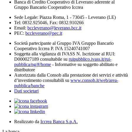
Banca di Credito Cooperativo di Leverano aderente al
Gruppo Bancario Cooperativo Iccrea
Sede Legale: Piazza Roma, 1 - 73045 - Leverano (LE)
Tel: 0832.925046, Fax: 0832.910266
Email:
bccleverano@leverano.bcc.it
PEC:
bccleverano@pec.it
Società partecipante al Gruppo IVA Gruppo Bancario
Cooperativo Iccrea P. IVA 15240741007
Soggetta alla vigilanza di IVASS N. Iscrizione al RUI:
D000027189 consultabile su
ruipubblico.ivass.it/rui-
pubblica/ng/#/home
- Informative su soggetto abilitato e
distributore
Autorizzata dalla Consob alla prestazione dei servizi e attività
d’investimento consultabili su
www.consob.it/web/area-
pubblica/banche
Dati societari
Realizzato da
Iccrea Banca S.p.A.
La banca