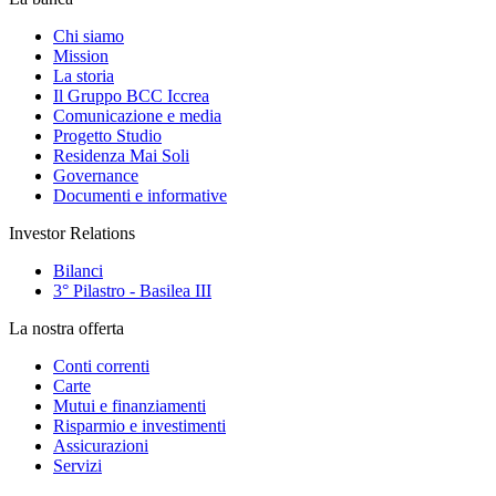
Chi siamo
Mission
La storia
Il Gruppo BCC Iccrea
Comunicazione e media
Progetto Studio
Residenza Mai Soli
Governance
Documenti e informative
Investor Relations
Bilanci
3° Pilastro - Basilea III
La nostra offerta
Conti correnti
Carte
Mutui e finanziamenti
Risparmio e investimenti
Assicurazioni
Servizi