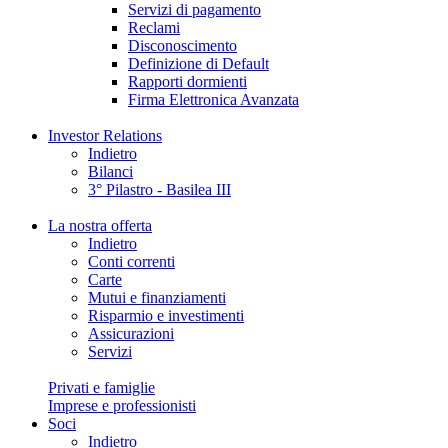
Servizi di pagamento
Reclami
Disconoscimento
Definizione di Default
Rapporti dormienti
Firma Elettronica Avanzata
Investor Relations
Indietro
Bilanci
3° Pilastro - Basilea III
La nostra offerta
Indietro
Conti correnti
Carte
Mutui e finanziamenti
Risparmio e investimenti
Assicurazioni
Servizi
Privati e famiglie
Imprese e professionisti
Soci
Indietro