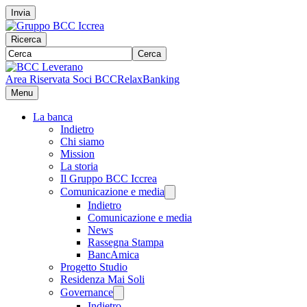
Invia
Ricerca
Cerca
Area Riservata Soci BCC
RelaxBanking
Menu
La banca
Indietro
Chi siamo
Mission
La storia
Il Gruppo BCC Iccrea
Comunicazione e media
Indietro
Comunicazione e media
News
Rassegna Stampa
BancAmica
Progetto Studio
Residenza Mai Soli
Governance
Indietro