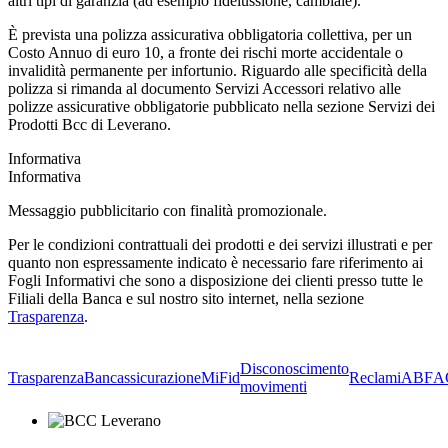
altri tipi di garanzia (ad esempio fideiussione, cambiale).
È prevista una polizza assicurativa obbligatoria collettiva, per un
Costo Annuo di euro 10, a fronte dei rischi morte accidentale o
invalidità permanente per infortunio. Riguardo alle specificità della
polizza si rimanda al documento Servizi Accessori relativo alle
polizze assicurative obbligatorie pubblicato nella sezione Servizi dei
Prodotti Bcc di Leverano.
Informativa
Informativa
Messaggio pubblicitario con finalità promozionale.
Per le condizioni contrattuali dei prodotti e dei servizi illustrati e per
quanto non espressamente indicato è necessario fare riferimento ai
Fogli Informativi che sono a disposizione dei clienti presso tutte le
Filiali della Banca e sul nostro sito internet, nella sezione
Trasparenza
.
Disconoscimento
Trasparenza
Bancassicurazione
MiFid
Reclami
ABF
A
movimenti