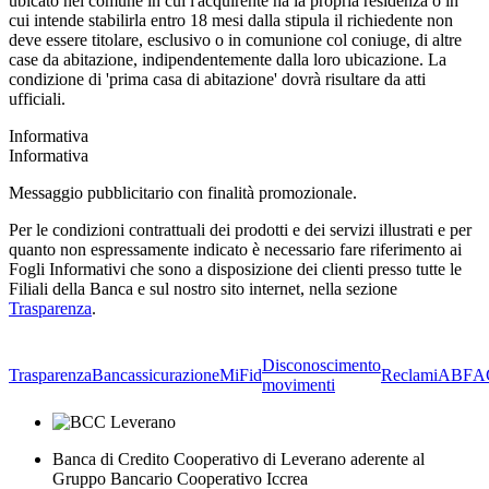
ubicato nel comune in cui l'acquirente ha la propria residenza o in
cui intende stabilirla entro 18 mesi dalla stipula il richiedente non
deve essere titolare, esclusivo o in comunione col coniuge, di altre
case da abitazione, indipendentemente dalla loro ubicazione. La
condizione di 'prima casa di abitazione' dovrà risultare da atti
ufficiali.
Informativa
Informativa
Messaggio pubblicitario con finalità promozionale.
Per le condizioni contrattuali dei prodotti e dei servizi illustrati e per
quanto non espressamente indicato è necessario fare riferimento ai
Fogli Informativi che sono a disposizione dei clienti presso tutte le
Filiali della Banca e sul nostro sito internet, nella sezione
Trasparenza
.
Disconoscimento
Trasparenza
Bancassicurazione
MiFid
Reclami
ABF
A
movimenti
Banca di Credito Cooperativo di Leverano aderente al
Gruppo Bancario Cooperativo Iccrea