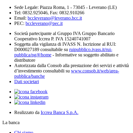
Sede Legale: Piazza Roma, 1 - 73045 - Leverano (LE)
Tel: 0832.925046, Fax: 0832.910266
Email:
bccleverano@leverano.bcc.it
PEC:
bccleverano@pec.it
Società partecipante al Gruppo IVA Gruppo Bancario
Cooperativo Iccrea P. IVA 15240741007
Soggetta alla vigilanza di IVASS N. Iscrizione al RUI:
D000027189 consultabile su
ruipubblico.ivass.it/rui-
pubblica/ng/#/home
- Informative su soggetto abilitato e
distributore
Autorizzata dalla Consob alla prestazione dei servizi e attività
d’investimento consultabili su
www.consob.it/web/area-
pubblica/banche
Dati societari
Realizzato da
Iccrea Banca S.p.A.
La banca
Chi siamo