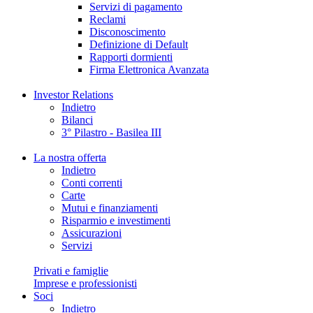
Servizi di pagamento
Reclami
Disconoscimento
Definizione di Default
Rapporti dormienti
Firma Elettronica Avanzata
Investor Relations
Indietro
Bilanci
3° Pilastro - Basilea III
La nostra offerta
Indietro
Conti correnti
Carte
Mutui e finanziamenti
Risparmio e investimenti
Assicurazioni
Servizi
Privati e famiglie
Imprese e professionisti
Soci
Indietro