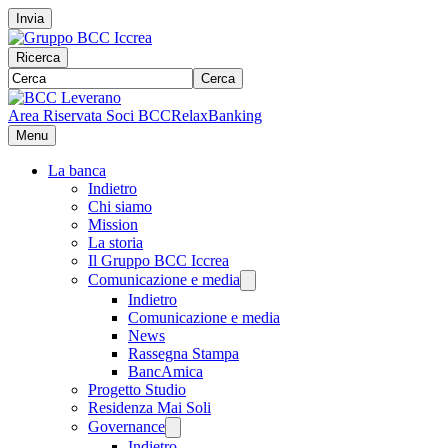
Invia
Ricerca
Cerca
Area Riservata Soci BCC
RelaxBanking
Menu
La banca
Indietro
Chi siamo
Mission
La storia
Il Gruppo BCC Iccrea
Comunicazione e media
Indietro
Comunicazione e media
News
Rassegna Stampa
BancAmica
Progetto Studio
Residenza Mai Soli
Governance
Indietro