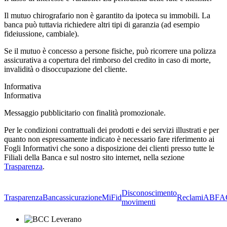
Il mutuo chirografario non è garantito da ipoteca su immobili. La
banca può tuttavia richiedere altri tipi di garanzia (ad esempio
fideiussione, cambiale).
Se il mutuo è concesso a persone fisiche, può ricorrere una polizza
assicurativa a copertura del rimborso del credito in caso di morte,
invalidità o disoccupazione del cliente.
Informativa
Informativa
Messaggio pubblicitario con finalità promozionale.
Per le condizioni contrattuali dei prodotti e dei servizi illustrati e per
quanto non espressamente indicato è necessario fare riferimento ai
Fogli Informativi che sono a disposizione dei clienti presso tutte le
Filiali della Banca e sul nostro sito internet, nella sezione
Trasparenza
.
Disconoscimento
Trasparenza
Bancassicurazione
MiFid
Reclami
ABF
A
movimenti