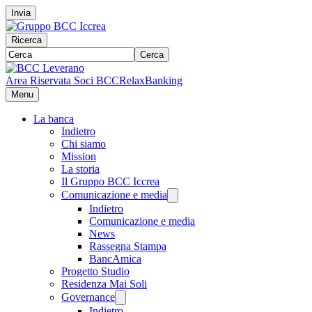
Invia
Ricerca
Cerca
Area Riservata Soci BCC
RelaxBanking
Menu
La banca
Indietro
Chi siamo
Mission
La storia
Il Gruppo BCC Iccrea
Comunicazione e media
Indietro
Comunicazione e media
News
Rassegna Stampa
BancAmica
Progetto Studio
Residenza Mai Soli
Governance
Indietro