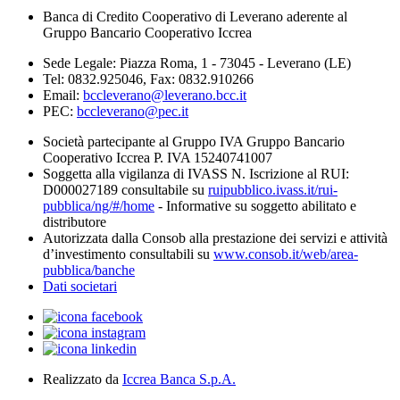
Banca di Credito Cooperativo di Leverano aderente al
Gruppo Bancario Cooperativo Iccrea
Sede Legale: Piazza Roma, 1 - 73045 - Leverano (LE)
Tel: 0832.925046, Fax: 0832.910266
Email:
bccleverano@leverano.bcc.it
PEC:
bccleverano@pec.it
Società partecipante al Gruppo IVA Gruppo Bancario
Cooperativo Iccrea P. IVA 15240741007
Soggetta alla vigilanza di IVASS N. Iscrizione al RUI:
D000027189 consultabile su
ruipubblico.ivass.it/rui-
pubblica/ng/#/home
- Informative su soggetto abilitato e
distributore
Autorizzata dalla Consob alla prestazione dei servizi e attività
d’investimento consultabili su
www.consob.it/web/area-
pubblica/banche
Dati societari
Realizzato da
Iccrea Banca S.p.A.