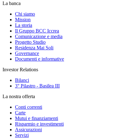
La banca
Chi siamo
Mission
La storia
Il Gruppo BCC Iccrea
Comunicazione e media
Progetto Studio
Residenza Mai Soli
Governance
Documenti e informative
Investor Relations
Bilanci
3° Pilastro - Basilea III
La nostra offerta
Conti correnti
Carte
Mutui e finanziamenti
Risparmio e investimenti
Assicurazioni
Servizi