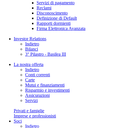
Servizi di pagamento
Reclami
Disconoscimento
Definizione di Default
Rapporti dormienti
Firma Elettronica Avanzata
Investor Relations
Indietro
Bilanci
3° Pilastro - Basilea III
La nostra offerta
Indietro
Conti correnti
Carte
Mutui e finanziamenti
Risparmio e investimenti
Assicurazioni
Servizi
Privati e famiglie
Imprese e professionisti
Soci
Indietro