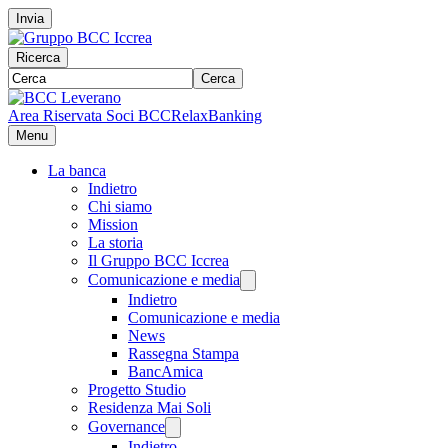
Invia
Ricerca
Cerca
Area Riservata Soci BCC
RelaxBanking
Menu
La banca
Indietro
Chi siamo
Mission
La storia
Il Gruppo BCC Iccrea
Comunicazione e media
Indietro
Comunicazione e media
News
Rassegna Stampa
BancAmica
Progetto Studio
Residenza Mai Soli
Governance
Indietro