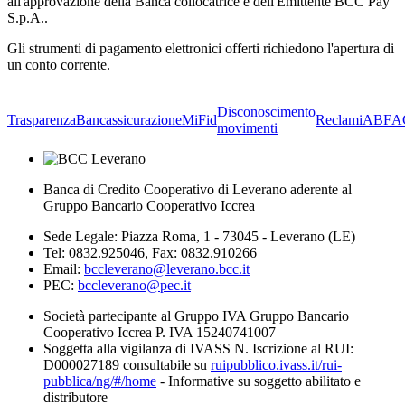
all'approvazione della Banca collocatrice e dell'Emittente BCC Pay
S.p.A..
Gli strumenti di pagamento elettronici offerti richiedono l'apertura di
un conto corrente.
Disconoscimento
Trasparenza
Bancassicurazione
MiFid
Reclami
ABF
A
movimenti
Banca di Credito Cooperativo di Leverano aderente al
Gruppo Bancario Cooperativo Iccrea
Sede Legale: Piazza Roma, 1 - 73045 - Leverano (LE)
Tel: 0832.925046, Fax: 0832.910266
Email:
bccleverano@leverano.bcc.it
PEC:
bccleverano@pec.it
Società partecipante al Gruppo IVA Gruppo Bancario
Cooperativo Iccrea P. IVA 15240741007
Soggetta alla vigilanza di IVASS N. Iscrizione al RUI:
D000027189 consultabile su
ruipubblico.ivass.it/rui-
pubblica/ng/#/home
- Informative su soggetto abilitato e
distributore