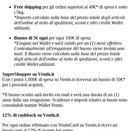
Free shipping
per gli ordini superiori ai 49€* di spesa e sotto
i 5kg.
*Importo calcolato sulla base del prezzo totale degli articoli
dell'ordine al netto di spedizioni, sconti e altri crediti Wallet
utilizzati.
Buono di 5€ ogni
per ogni 100€ di spesa.
*Erogato nel Wallet e sarà valido per un (1) mese effettivo.
Contestualmente all'erogazione del buono viene inviata una
mail. Il Buono viene calcolato sulla base del prezzo totale
degli articoli dell'ordine al netto di spedizioni, sconti e altri
crediti Wallet utilizzati.
SuperShopper
su Ventis.it
Con i primi 1.000€ di spesa su Ventis.it riceverai un buono di 50€*
per i prossimi acquisti.
*Il buono sconto sarà invito via mail e avrà una durata di un (1)
anno dalla sua erogazione. Scadenze e importi relativi ai buoni sono
consultabili tramite Wallet Ventis.
12% di cashback su Ventis.it
Per ogni ordine effettuato con VentisCard su Ventis.it ricevi un
buono pari al 12% di quanto hai speso.