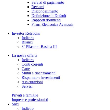
Servizi di pagamento
Reclami
Disconoscimento
Definizione di Default
Rapporti dormienti
Firma Elettronica Avanzata
Investor Relations
Indietro
Bilanci
3° Pilastro - Basilea III
La nostra offerta
Indietro
Conti correnti
Carte
Mutui e finanziamenti
Risparmio e investimenti
Assicurazioni
Servizi
Privati e famiglie
Imprese e professionisti
Soci
Indietro