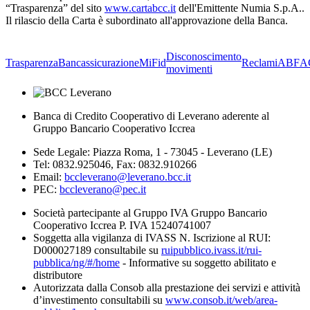
“Trasparenza” del sito
www.cartabcc.it
dell'Emittente Numia S.p.A..
Il rilascio della Carta è subordinato all'approvazione della Banca.
Disconoscimento
Trasparenza
Bancassicurazione
MiFid
Reclami
ABF
A
movimenti
Banca di Credito Cooperativo di Leverano aderente al
Gruppo Bancario Cooperativo Iccrea
Sede Legale: Piazza Roma, 1 - 73045 - Leverano (LE)
Tel: 0832.925046, Fax: 0832.910266
Email:
bccleverano@leverano.bcc.it
PEC:
bccleverano@pec.it
Società partecipante al Gruppo IVA Gruppo Bancario
Cooperativo Iccrea P. IVA 15240741007
Soggetta alla vigilanza di IVASS N. Iscrizione al RUI:
D000027189 consultabile su
ruipubblico.ivass.it/rui-
pubblica/ng/#/home
- Informative su soggetto abilitato e
distributore
Autorizzata dalla Consob alla prestazione dei servizi e attività
d’investimento consultabili su
www.consob.it/web/area-