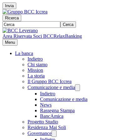
Invia
Ricerca
Cerca
Area Riservata Soci BCC
RelaxBanking
Menu
La banca
Indietro
Chi siamo
Mission
La storia
Il Gruppo BCC Iccrea
Comunicazione e media
Indietro
Comunicazione e media
News
Rassegna Stampa
BancAmica
Progetto Studio
Residenza Mai Soli
Governance
Indietro