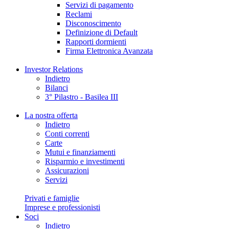
Servizi di pagamento
Reclami
Disconoscimento
Definizione di Default
Rapporti dormienti
Firma Elettronica Avanzata
Investor Relations
Indietro
Bilanci
3° Pilastro - Basilea III
La nostra offerta
Indietro
Conti correnti
Carte
Mutui e finanziamenti
Risparmio e investimenti
Assicurazioni
Servizi
Privati e famiglie
Imprese e professionisti
Soci
Indietro