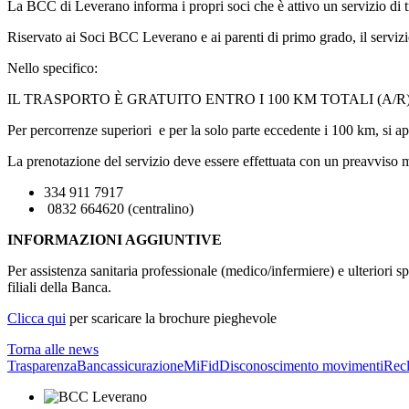
La BCC di Leverano informa i propri soci che è attivo un servizio di t
Riservato ai Soci BCC Leverano e ai parenti di primo grado, il servizio 
Nello specifico:
IL TRASPORTO È GRATUITO ENTRO I 100 KM TOTALI (A/
Per percorrenze superiori e per la solo parte eccedente i 100 km, si app
La prenotazione del servizio deve essere effettuata con un preavviso 
334 911 7917
0832 664620 (centralino)
INFORMAZIONI AGGIUNTIVE
Per assistenza sanitaria professionale (medico/infermiere) e ulteriori s
filiali della Banca.
Clicca qui
per scaricare la brochure pieghevole
Torna alle news
Trasparenza
Bancassicurazione
MiFid
Disconoscimento movimenti
Rec