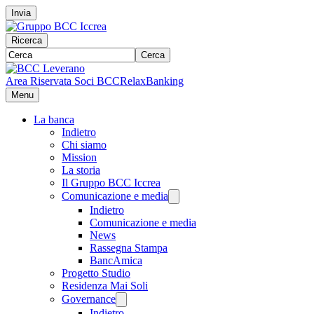
Invia
Ricerca
Cerca
Area Riservata Soci BCC
RelaxBanking
Menu
La banca
Indietro
Chi siamo
Mission
La storia
Il Gruppo BCC Iccrea
Comunicazione e media
Indietro
Comunicazione e media
News
Rassegna Stampa
BancAmica
Progetto Studio
Residenza Mai Soli
Governance
Indietro