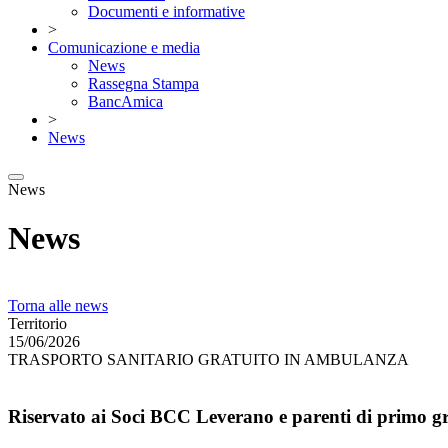
Documenti e informative
>
Comunicazione e media
News
Rassegna Stampa
BancAmica
>
News
News
News
Torna alle news
Territorio
15/06/2026
TRASPORTO SANITARIO GRATUITO IN AMBULANZA
Riservato ai Soci BCC Leverano e parenti di primo g