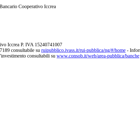
Bancario Cooperativo Iccrea
tivo Iccrea P. IVA 15240741007
27189 consultabile su
ruipubblico.ivass.it/rui-pubblica/ng/#/home
- Infor
d’investimento consultabili su
www.consob.it/web/area-pubblica/banche