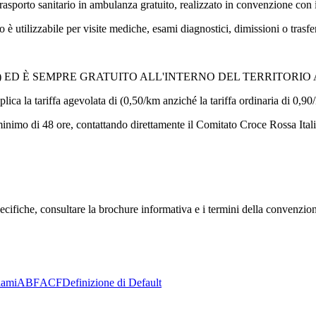
rasporto sanitario in ambulanza gratuito, realizzato in convenzione con
è utilizzabile per visite mediche, esami diagnostici, dimissioni o trasfe
R) ED È SEMPRE GRATUITO ALL'INTERNO DEL TERRITORIO
lica la tariffa agevolata di (0,50/km anziché la tariffa ordinaria di 0,90
minimo di 48 ore, contattando direttamente il Comitato Croce Rossa Ital
pecifiche, consultare la brochure informativa e i termini della convenzion
lami
ABF
ACF
Definizione di Default