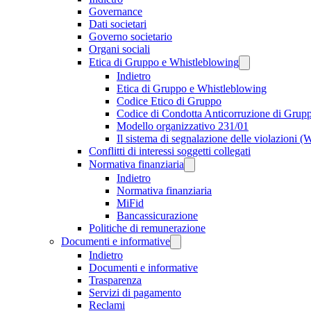
Governance
Dati societari
Governo societario
Organi sociali
Etica di Gruppo e Whistleblowing
Indietro
Etica di Gruppo e Whistleblowing
Codice Etico di Gruppo
Codice di Condotta Anticorruzione di Grup
Modello organizzativo 231/01
Il sistema di segnalazione delle violazioni 
Conflitti di interessi soggetti collegati
Normativa finanziaria
Indietro
Normativa finanziaria
MiFid
Bancassicurazione
Politiche di remunerazione
Documenti e informative
Indietro
Documenti e informative
Trasparenza
Servizi di pagamento
Reclami