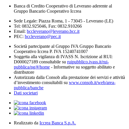
Banca di Credito Cooperativo di Leverano aderente al
Gruppo Bancario Cooperativo Iccrea
Sede Legale: Piazza Roma, 1 - 73045 - Leverano (LE)
Tel: 0832.925046, Fax: 0832.910266
Email:
bccleverano@leverano.bcc.it
PEC:
bccleverano@pec.it
Società partecipante al Gruppo IVA Gruppo Bancario
Cooperativo Iccrea P. IVA 15240741007
Soggetta alla vigilanza di IVASS N. Iscrizione al RUI:
D000027189 consultabile su
ruipubblico.ivass.it/rui-
pubblica/ng/#/home
- Informative su soggetto abilitato e
distributore
Autorizzata dalla Consob alla prestazione dei servizi e attività
d’investimento consultabili su
www.consob.it/web/area-
pubblica/banche
Dati societari
Realizzato da
Iccrea Banca S.p.A.