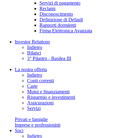
Servizi di pagamento
Reclami
Disconoscimento
Definizione di Default
Rapporti dormienti
Firma Elettronica Avanzata
Investor Relations
Indietro
Bilanci
3° Pilastro - Basilea III
La nostra offerta
Indietro
Conti correnti
Carte
Mutui e finanziamenti
Risparmio e investimenti
Assicurazioni
Servizi
Privati e famiglie
Imprese e professionisti
Soci
Indietro