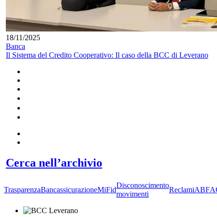
18/11/2025
Banca
Il Sistema del Credito Cooperativo: Il caso della BCC di Leverano
Cerca nell’archivio
Disconoscimento
Trasparenza
Bancassicurazione
MiFid
Reclami
ABF
A
movimenti