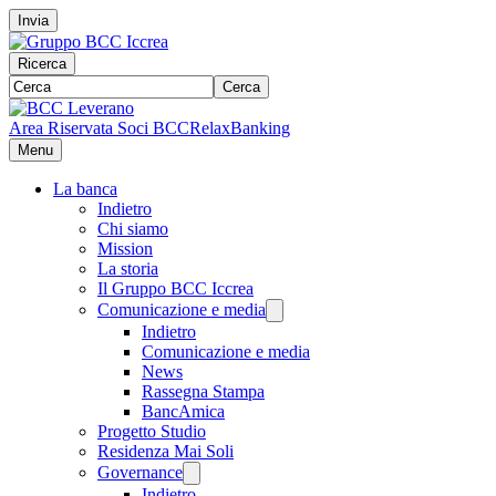
Invia
Ricerca
Cerca
Area Riservata Soci BCC
RelaxBanking
Menu
La banca
Indietro
Chi siamo
Mission
La storia
Il Gruppo BCC Iccrea
Comunicazione e media
Indietro
Comunicazione e media
News
Rassegna Stampa
BancAmica
Progetto Studio
Residenza Mai Soli
Governance
Indietro