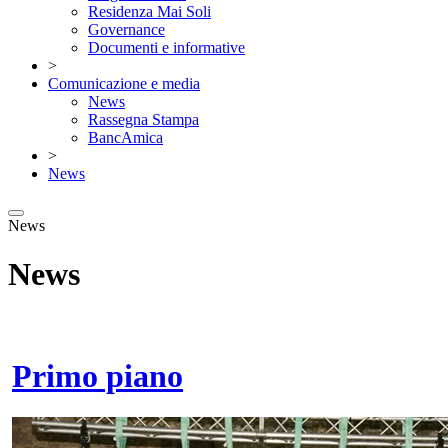
Residenza Mai Soli
Governance
Documenti e informative
>
Comunicazione e media
News
Rassegna Stampa
BancAmica
>
News
News
News
Primo piano