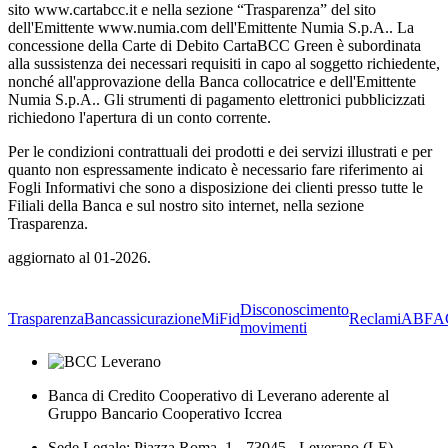
sito www.cartabcc.it e nella sezione “Trasparenza” del sito
dell'Emittente www.numia.com dell'Emittente Numia S.p.A.. La
concessione della Carte di Debito CartaBCC Green è subordinata
alla sussistenza dei necessari requisiti in capo al soggetto richiedente,
nonché all'approvazione della Banca collocatrice e dell'Emittente
Numia S.p.A.. Gli strumenti di pagamento elettronici pubblicizzati
richiedono l'apertura di un conto corrente.
Per le condizioni contrattuali dei prodotti e dei servizi illustrati e per
quanto non espressamente indicato è necessario fare riferimento ai
Fogli Informativi che sono a disposizione dei clienti presso tutte le
Filiali della Banca e sul nostro sito internet, nella sezione
Trasparenza.
aggiornato al 01-2026.
Disconoscimento
Trasparenza
Bancassicurazione
MiFid
Reclami
ABF
A
movimenti
Banca di Credito Cooperativo di Leverano aderente al
Gruppo Bancario Cooperativo Iccrea
Sede Legale: Piazza Roma, 1 - 73045 - Leverano (LE)