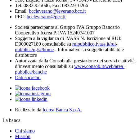
Tel: 0832.925046, Fax: 0832.910266
Email:
bccleverano@leverano.bcc.it
PEC:
bccleverano@pec.it
Società partecipante al Gruppo IVA Gruppo Bancario
Cooperativo Iccrea P. IVA 15240741007
Soggetta alla vigilanza di IVASS N. Iscrizione al RUI:
D000027189 consultabile su
ruipubblico.ivass.it/rui-
pubblica/ng/#/home
- Informative su soggetto abilitato e
distributore
Autorizzata dalla Consob alla prestazione dei servizi e attività
d’investimento consultabili su
www.consob.it/web/area-
pubblica/banche
Dati societari
Realizzato da
Iccrea Banca S.p.A.
La banca
Chi siamo
Mission