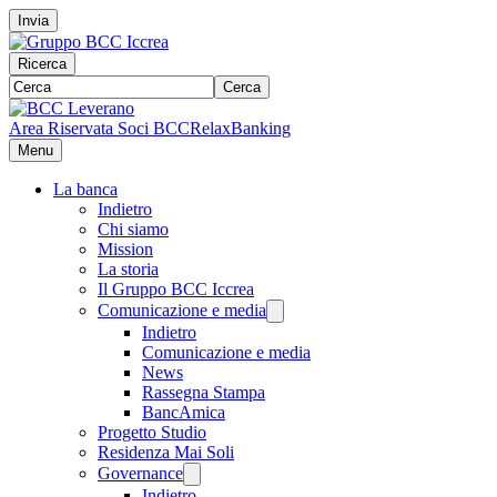
Invia
Ricerca
Cerca
Area Riservata Soci BCC
RelaxBanking
Menu
La banca
Indietro
Chi siamo
Mission
La storia
Il Gruppo BCC Iccrea
Comunicazione e media
Indietro
Comunicazione e media
News
Rassegna Stampa
BancAmica
Progetto Studio
Residenza Mai Soli
Governance
Indietro