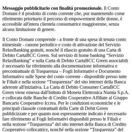
Messaggio pubblicitario con finalità promozionale.
Il Conto
Domani è il prodotto di conto corrente che, pur mantenendo come
riferimento prioritario il percorso di empowerment delle donne, è
accessibile all'intera clientela consumatrice maggiorenne, senza
alcuna limitazione di genere.
Il Conto Domani comprende - a fronte di una spesa di tenuta conto
trimestrale - canone periodico e costo di attivazione del Servizio
RelaxBanking gratuiti, nonché il rilascio gratuito di una Carta di
Debito CartaBCC Green. Sul servizio di home banking “Servizio
RelaxBanking” e sulla Carta di Debito CartaBCC Green associabili
è necessario far riferimento alla documentazione informativa e
precontrattuale di Trasparenza – Fogli Informativi e Documento
Informativo sulle Spese del conto corrente - disponibile presso tutte
le Filiali e nella sezione “Trasparenza” del sito internet della Banca
aderente all'iniziativa. La Carta di Debito Consumer CartaBCC
Green viene emessa dall'Istituto di Moneta Elettronica Numia S.p.A.
e collocata dalle Banche di Credito Cooperativo Affiliate al Gruppo
Bancario Cooperativo Iccrea. Per le condizioni economiche e le
principali clausole contrattuali della Carte di Debit Green
pubblicizzate e per quanto non espressamente indicato è necessario
fare riferimento ai Fogli Informativi disponibili presso le Filiali e
nella sezione “Trasparenza” del sito internet della Banca di Credito
Cooperativo collocatrice, nonché nella sezione “Trasparenza” del