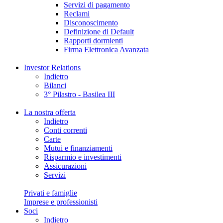
Servizi di pagamento
Reclami
Disconoscimento
Definizione di Default
Rapporti dormienti
Firma Elettronica Avanzata
Investor Relations
Indietro
Bilanci
3° Pilastro - Basilea III
La nostra offerta
Indietro
Conti correnti
Carte
Mutui e finanziamenti
Risparmio e investimenti
Assicurazioni
Servizi
Privati e famiglie
Imprese e professionisti
Soci
Indietro