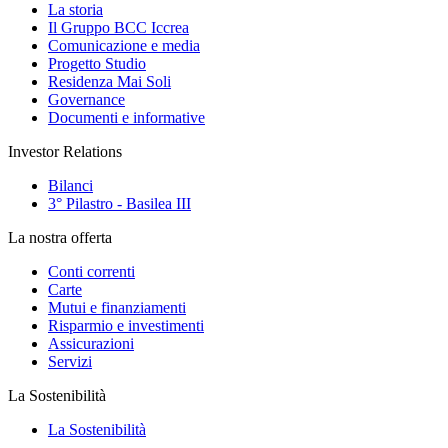
La storia
Il Gruppo BCC Iccrea
Comunicazione e media
Progetto Studio
Residenza Mai Soli
Governance
Documenti e informative
Investor Relations
Bilanci
3° Pilastro - Basilea III
La nostra offerta
Conti correnti
Carte
Mutui e finanziamenti
Risparmio e investimenti
Assicurazioni
Servizi
La Sostenibilità
La Sostenibilità