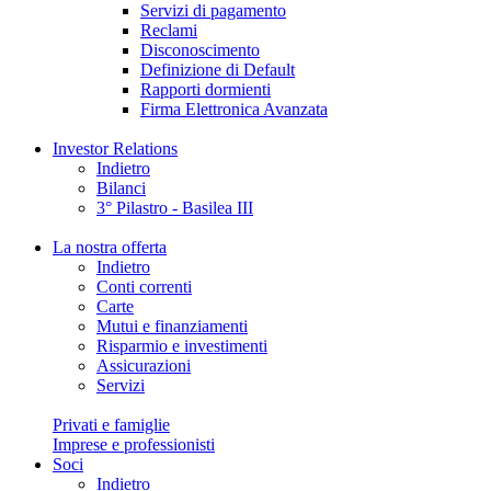
Servizi di pagamento
Reclami
Disconoscimento
Definizione di Default
Rapporti dormienti
Firma Elettronica Avanzata
Investor Relations
Indietro
Bilanci
3° Pilastro - Basilea III
La nostra offerta
Indietro
Conti correnti
Carte
Mutui e finanziamenti
Risparmio e investimenti
Assicurazioni
Servizi
Privati e famiglie
Imprese e professionisti
Soci
Indietro