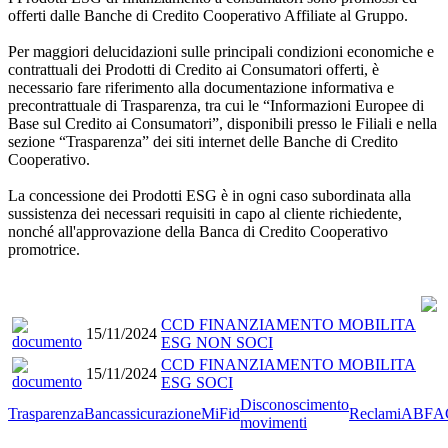
offerti dalle Banche di Credito Cooperativo Affiliate al Gruppo.
Per maggiori delucidazioni sulle principali condizioni economiche e
contrattuali dei Prodotti di Credito ai Consumatori offerti, è
necessario fare riferimento alla documentazione informativa e
precontrattuale di Trasparenza, tra cui le “Informazioni Europee di
Base sul Credito ai Consumatori”, disponibili presso le Filiali e nella
sezione “Trasparenza” dei siti internet delle Banche di Credito
Cooperativo.
La concessione dei Prodotti ESG è in ogni caso subordinata alla
sussistenza dei necessari requisiti in capo al cliente richiedente,
nonché all'approvazione della Banca di Credito Cooperativo
promotrice.
CCD FINANZIAMENTO MOBILITA
15/11/2024
ESG NON SOCI
CCD FINANZIAMENTO MOBILITA
15/11/2024
ESG SOCI
Disconoscimento
Trasparenza
Bancassicurazione
MiFid
Reclami
ABF
A
movimenti