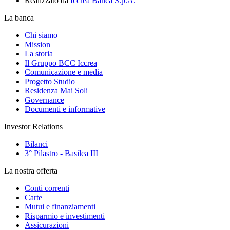
Realizzato da
Iccrea Banca S.p.A.
La banca
Chi siamo
Mission
La storia
Il Gruppo BCC Iccrea
Comunicazione e media
Progetto Studio
Residenza Mai Soli
Governance
Documenti e informative
Investor Relations
Bilanci
3° Pilastro - Basilea III
La nostra offerta
Conti correnti
Carte
Mutui e finanziamenti
Risparmio e investimenti
Assicurazioni