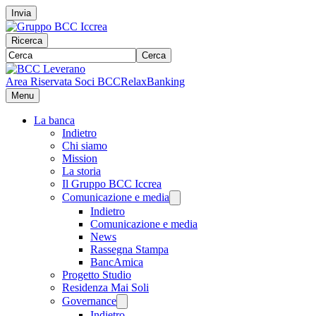
Invia
Ricerca
Cerca
Area Riservata Soci BCC
RelaxBanking
Menu
La banca
Indietro
Chi siamo
Mission
La storia
Il Gruppo BCC Iccrea
Comunicazione e media
Indietro
Comunicazione e media
News
Rassegna Stampa
BancAmica
Progetto Studio
Residenza Mai Soli
Governance
Indietro