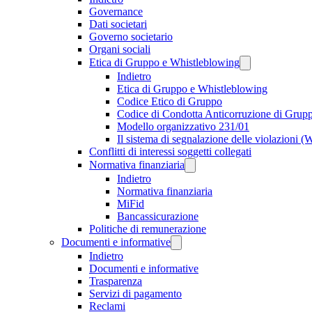
Governance
Dati societari
Governo societario
Organi sociali
Etica di Gruppo e Whistleblowing
Indietro
Etica di Gruppo e Whistleblowing
Codice Etico di Gruppo
Codice di Condotta Anticorruzione di Grup
Modello organizzativo 231/01
Il sistema di segnalazione delle violazioni 
Conflitti di interessi soggetti collegati
Normativa finanziaria
Indietro
Normativa finanziaria
MiFid
Bancassicurazione
Politiche di remunerazione
Documenti e informative
Indietro
Documenti e informative
Trasparenza
Servizi di pagamento
Reclami