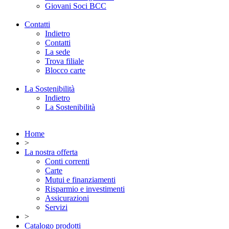
Giovani Soci BCC
Contatti
Indietro
Contatti
La sede
Trova filiale
Blocco carte
La Sostenibilità
Indietro
La Sostenibilità
Home
>
La nostra offerta
Conti correnti
Carte
Mutui e finanziamenti
Risparmio e investimenti
Assicurazioni
Servizi
>
Catalogo prodotti