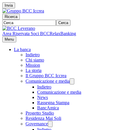
Invia
Ricerca
Cerca
Area Riservata Soci BCC
RelaxBanking
Menu
La banca
Indietro
Chi siamo
Mission
La storia
Il Gruppo BCC Iccrea
Comunicazione e media
Indietro
Comunicazione e media
News
Rassegna Stampa
BancAmica
Progetto Studio
Residenza Mai Soli
Governance
Indietro