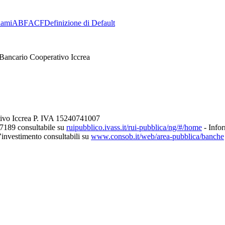
lami
ABF
ACF
Definizione di Default
Bancario Cooperativo Iccrea
tivo Iccrea P. IVA 15240741007
27189 consultabile su
ruipubblico.ivass.it/rui-pubblica/ng/#/home
- Infor
d’investimento consultabili su
www.consob.it/web/area-pubblica/banche