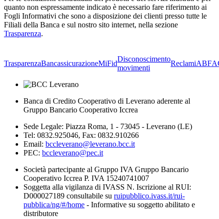
quanto non espressamente indicato è necessario fare riferimento ai
Fogli Informativi che sono a disposizione dei clienti presso tutte le
Filiali della Banca e sul nostro sito internet, nella sezione
Trasparenza
.
Disconoscimento
Trasparenza
Bancassicurazione
MiFid
Reclami
ABF
A
movimenti
Banca di Credito Cooperativo di Leverano aderente al
Gruppo Bancario Cooperativo Iccrea
Sede Legale: Piazza Roma, 1 - 73045 - Leverano (LE)
Tel: 0832.925046, Fax: 0832.910266
Email:
bccleverano@leverano.bcc.it
PEC:
bccleverano@pec.it
Società partecipante al Gruppo IVA Gruppo Bancario
Cooperativo Iccrea P. IVA 15240741007
Soggetta alla vigilanza di IVASS N. Iscrizione al RUI:
D000027189 consultabile su
ruipubblico.ivass.it/rui-
pubblica/ng/#/home
- Informative su soggetto abilitato e
distributore