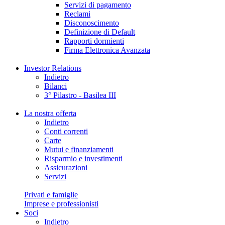
Servizi di pagamento
Reclami
Disconoscimento
Definizione di Default
Rapporti dormienti
Firma Elettronica Avanzata
Investor Relations
Indietro
Bilanci
3° Pilastro - Basilea III
La nostra offerta
Indietro
Conti correnti
Carte
Mutui e finanziamenti
Risparmio e investimenti
Assicurazioni
Servizi
Privati e famiglie
Imprese e professionisti
Soci
Indietro