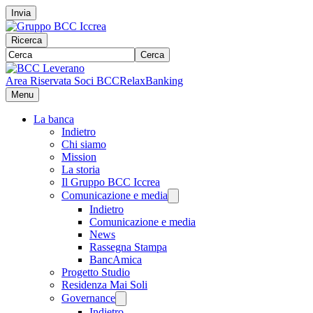
Invia
Ricerca
Cerca
Area Riservata Soci BCC
RelaxBanking
Menu
La banca
Indietro
Chi siamo
Mission
La storia
Il Gruppo BCC Iccrea
Comunicazione e media
Indietro
Comunicazione e media
News
Rassegna Stampa
BancAmica
Progetto Studio
Residenza Mai Soli
Governance
Indietro