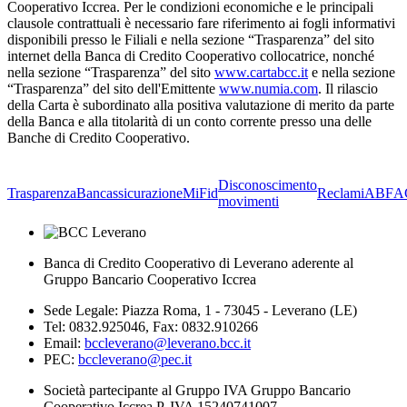
Cooperativo Iccrea. Per le condizioni economiche e le principali
clausole contrattuali è necessario fare riferimento ai fogli informativi
disponibili presso le Filiali e nella sezione “Trasparenza” del sito
internet della Banca di Credito Cooperativo collocatrice, nonché
nella sezione “Trasparenza” del sito
www.cartabcc.it
e nella sezione
“Trasparenza” del sito dell'Emittente
www.numia.com
. Il rilascio
della Carta è subordinato alla positiva valutazione di merito da parte
della Banca e alla titolarità di un conto corrente presso una delle
Banche di Credito Cooperativo.
Disconoscimento
Trasparenza
Bancassicurazione
MiFid
Reclami
ABF
A
movimenti
Banca di Credito Cooperativo di Leverano aderente al
Gruppo Bancario Cooperativo Iccrea
Sede Legale: Piazza Roma, 1 - 73045 - Leverano (LE)
Tel: 0832.925046, Fax: 0832.910266
Email:
bccleverano@leverano.bcc.it
PEC:
bccleverano@pec.it
Società partecipante al Gruppo IVA Gruppo Bancario
Cooperativo Iccrea P. IVA 15240741007