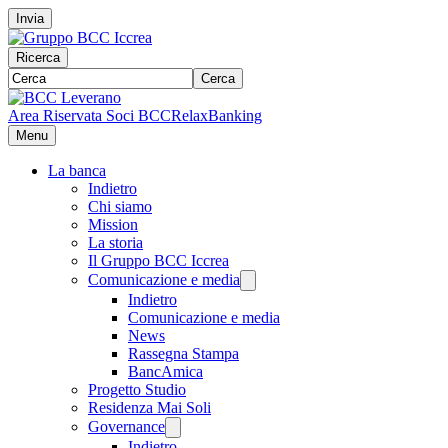
Invia
Ricerca
Cerca
Area Riservata Soci BCC
RelaxBanking
Menu
La banca
Indietro
Chi siamo
Mission
La storia
Il Gruppo BCC Iccrea
Comunicazione e media
Indietro
Comunicazione e media
News
Rassegna Stampa
BancAmica
Progetto Studio
Residenza Mai Soli
Governance
Indietro