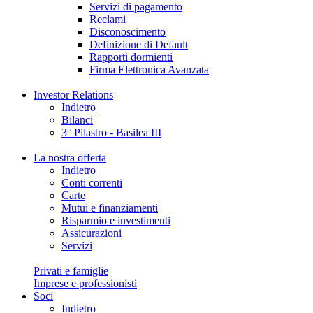
Servizi di pagamento
Reclami
Disconoscimento
Definizione di Default
Rapporti dormienti
Firma Elettronica Avanzata
Investor Relations
Indietro
Bilanci
3° Pilastro - Basilea III
La nostra offerta
Indietro
Conti correnti
Carte
Mutui e finanziamenti
Risparmio e investimenti
Assicurazioni
Servizi
Privati e famiglie
Imprese e professionisti
Soci
Indietro